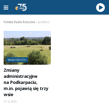
Polskie Radio Rzeszów
>
przelecz
WIADOMOŚCI
Zmiany
administracyjne
na Podkarpaciu,
m.in. pojawią się trzy
wsie
31.12.2025