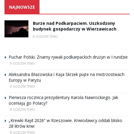
NAJNOWSZE
Burze nad Podkarpaciem. Uszkodzony
budynek gospodarczy w Wierzawicach
8 GODZIN TEMU
Puchar Polski. Znamy rywali podkarpackich drużyn w I rundzie
8 GODZIN TEMU
Aleksandra Błażowska i Kaja Skrzek piąte na mistrzostwach
Europy w Paryżu
8 GODZIN TEMU
Pierwsza rocznica prezydentury Karola Nawrockiego. Jak
oceniają go Polacy?
8 GODZIN TEMU
„Krewki Rajd 2026” w Rzeszowie. Krwiodawcy oddali blisko
28 litrów krwi
8 GODZIN TEMU