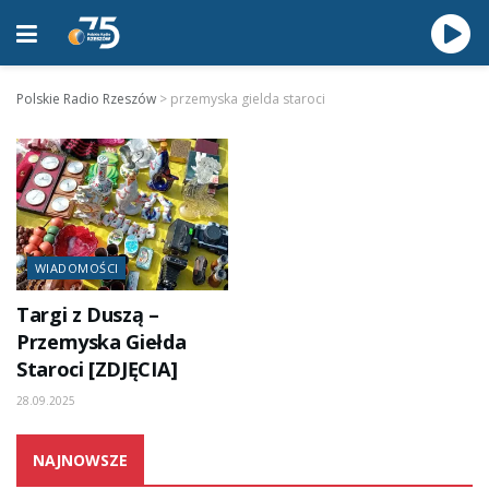
Polskie Radio Rzeszów
>
przemyska gielda staroci
WIADOMOŚCI
Targi z Duszą –
Przemyska Giełda
Staroci [ZDJĘCIA]
28.09.2025
NAJNOWSZE