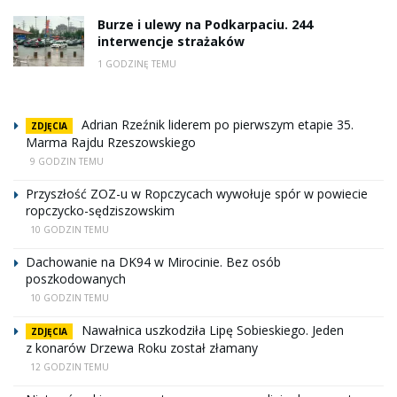
Burze i ulewy na Podkarpaciu. 244
interwencje strażaków
1 GODZINĘ TEMU
Adrian Rzeźnik liderem po pierwszym etapie 35.
ZDJĘCIA
Marma Rajdu Rzeszowskiego
9 GODZIN TEMU
Przyszłość ZOZ-u w Ropczycach wywołuje spór w powiecie
ropczycko-sędziszowskim
10 GODZIN TEMU
Dachowanie na DK94 w Mirocinie. Bez osób
poszkodowanych
10 GODZIN TEMU
Nawałnica uszkodziła Lipę Sobieskiego. Jeden
ZDJĘCIA
z konarów Drzewa Roku został złamany
12 GODZIN TEMU