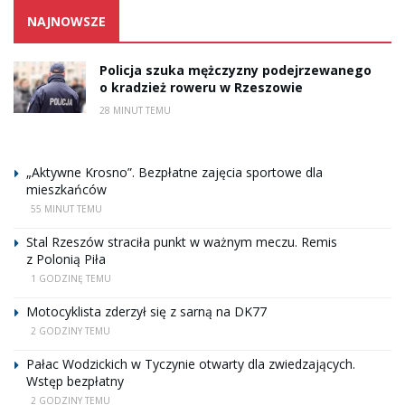
NAJNOWSZE
Policja szuka mężczyzny podejrzewanego
o kradzież roweru w Rzeszowie
28 MINUT TEMU
„Aktywne Krosno”. Bezpłatne zajęcia sportowe dla
mieszkańców
55 MINUT TEMU
Stal Rzeszów straciła punkt w ważnym meczu. Remis
z Polonią Piła
1 GODZINĘ TEMU
Motocyklista zderzył się z sarną na DK77
2 GODZINY TEMU
Pałac Wodzickich w Tyczynie otwarty dla zwiedzających.
Wstęp bezpłatny
2 GODZINY TEMU