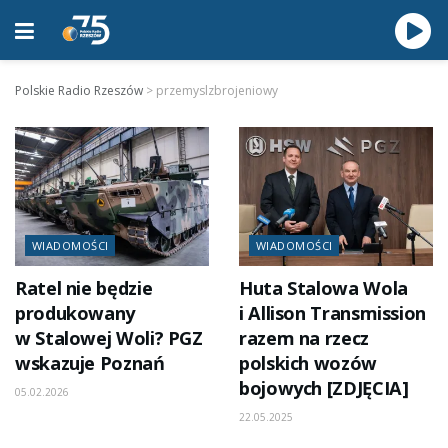
Polskie Radio Rzeszów
>
przemyslzbrojeniowy
WIADOMOŚCI
WIADOMOŚCI
Ratel nie będzie
Huta Stalowa Wola
produkowany
i Allison Transmission
w Stalowej Woli? PGZ
razem na rzecz
wskazuje Poznań
polskich wozów
bojowych [ZDJĘCIA]
05.02.2026
22.05.2025