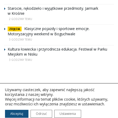
Starocie, rękodzieło i wyjątkowe przedmioty. Jarmark
w Krośnie
2 GODZINY TEMU
Klasyczne pojazdy i sportowe emocje.
ZDJĘCIA
Motoryzacyjny weekend w Boguchwale
3 GODZINY TEMU
Kultura łowiecka i przyrodnicza edukacja. Festiwal w Parku
Miejskim w Nisku
3 GODZINY TEMU
Używamy ciasteczek, aby zapewnić najlepszą jakość
korzystania z naszej witryny.
Więcej informacji na temat plików cookie, których używamy,
oraz możliwości ich wyłączenia znajdziesz w ustawieniach.
Copyright © 2026Polskie Radio Rzeszów S.A. w likwidacj.
Wszelkie prawa zastrzeżone.
Akceptuj
Odrzuć
Ustawienia