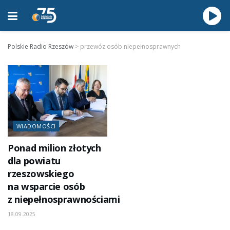
Polskie Radio Rzeszów
>
przewóz osób niepełnosprawnych
WIADOMOŚCI
Ponad milion złotych
dla powiatu
rzeszowskiego
na wsparcie osób
z niepełnosprawnościami
18.09.2025