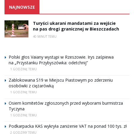
NAJNOWSZE
Turyści ukarani mandatami za wejście
na pas drogi granicznej w Bieszczadach
40 MINUT TEMU
Polski głos Vaiany wystąpi w Rzeszowie. Irys zaśpiewa
na „Przystanku Przybyszówka: odetchnij”
1 GODZINĘ TEMU
Zablokowana S19 w Miejscu Piastowym po zderzeniu
osobówki z ciężarówką
1 GODZINĘ TEMU
Osiem komitetów zgłoszonych przed wyborami burmistrza
Tyczyna
1 GODZINĘ TEMU
Podkarpacka KAS wykryła zaniżenie VAT na ponad 100 tys. zł
2 GODZINY TEMU