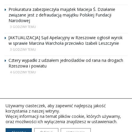
Prokuratura zabezpieczyła majątek Macieja Ś. Działanie
związane jest z defraudacją majątku Polskiej Fundacji
Narodowej
3 GODZINY TEMU
[AKTUALIZACJA] Sąd Apelacyjny w Rzeszowie ogłosił wyrok
w sprawie Marcina Warchoła przeciwko Izabeli Leszczynie
3 GODZINY TEMU
Cztery wypadki z udziałem jednośladów od rana na drogach
Rzeszowa i powiatu
4 GODZINY TEMU
Używamy ciasteczek, aby zapewnić najlepszą jakość
korzystania z naszej witryny.
Więcej informacji na temat plików cookie, których używamy,
oraz możliwości ich wyłączenia znajdziesz w ustawieniach.
Copyright © 2026Polskie Radio Rzeszów S.A. w likwidacj.
Wszelkie prawa zastrzeżone.