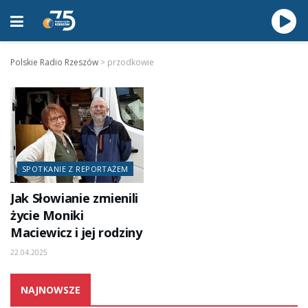
Polskie Radio Rzeszów
>
przodkowie
SPOTKANIE Z REPORTAŻEM
Jak Słowianie zmienili
życie Moniki
Maciewicz i jej rodziny
22.04.2025
NAJNOWSZE