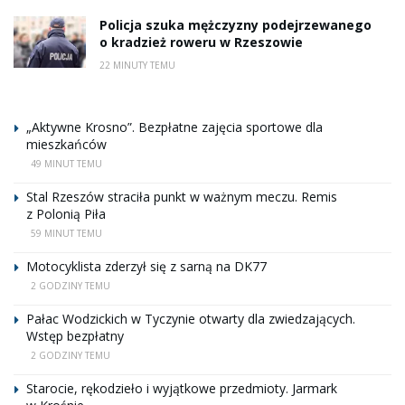
Policja szuka mężczyzny podejrzewanego
o kradzież roweru w Rzeszowie
22 MINUTY TEMU
„Aktywne Krosno”. Bezpłatne zajęcia sportowe dla
mieszkańców
49 MINUT TEMU
Stal Rzeszów straciła punkt w ważnym meczu. Remis
z Polonią Piła
59 MINUT TEMU
Motocyklista zderzył się z sarną na DK77
2 GODZINY TEMU
Pałac Wodzickich w Tyczynie otwarty dla zwiedzających.
Wstęp bezpłatny
2 GODZINY TEMU
Starocie, rękodzieło i wyjątkowe przedmioty. Jarmark