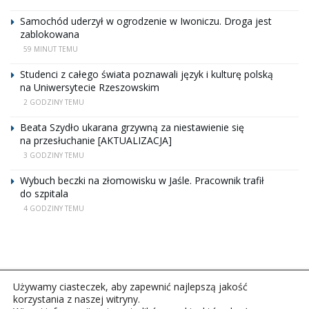
Samochód uderzył w ogrodzenie w Iwoniczu. Droga jest
zablokowana
59 MINUT TEMU
Studenci z całego świata poznawali język i kulturę polską
na Uniwersytecie Rzeszowskim
2 GODZINY TEMU
Beata Szydło ukarana grzywną za niestawienie się
na przesłuchanie [AKTUALIZACJA]
3 GODZINY TEMU
Wybuch beczki na złomowisku w Jaśle. Pracownik trafił
do szpitala
4 GODZINY TEMU
Używamy ciasteczek, aby zapewnić najlepszą jakość
korzystania z naszej witryny.