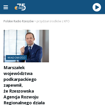
Polskie Radio Rzeszów
>
przydział środków z KPO
WIADOMOŚCI
Marszałek
województwa
podkarpackiego
zapewnił,
że Rzeszowska
Agencja Rozwoju
Regionalnego działa