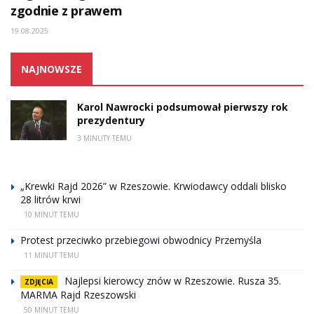
zgodnie z prawem
19.08.2025
NAJNOWSZE
Karol Nawrocki podsumował pierwszy rok
prezydentury
3 MINUTY TEMU
„Krewki Rajd 2026” w Rzeszowie. Krwiodawcy oddali blisko
28 litrów krwi
10 MINUT TEMU
Protest przeciwko przebiegowi obwodnicy Przemyśla
11 MINUT TEMU
Najlepsi kierowcy znów w Rzeszowie. Rusza 35.
ZDJĘCIA
MARMA Rajd Rzeszowski
50 MINUT TEMU