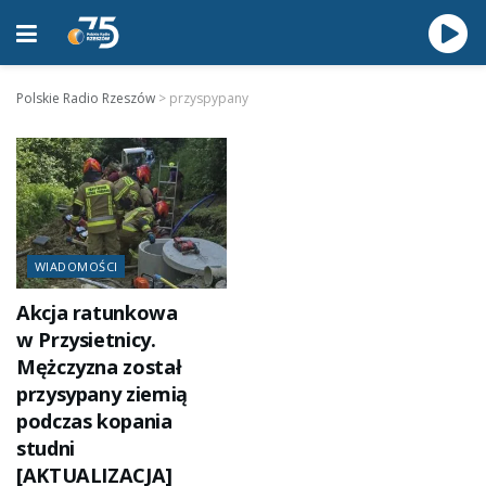
Polskie Radio Rzeszów
>
przyspypany
WIADOMOŚCI
Akcja ratunkowa
w Przysietnicy.
Mężczyzna został
przysypany ziemią
podczas kopania
studni
[AKTUALIZACJA]