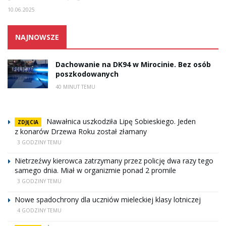
10.06.2025
NAJNOWSZE
Dachowanie na DK94 w Mirocinie. Bez osób
poszkodowanych
40 MINUT TEMU
Nawałnica uszkodziła Lipę Sobieskiego. Jeden
ZDJĘCIA
z konarów Drzewa Roku został złamany
3 GODZINY TEMU
Nietrzeźwy kierowca zatrzymany przez policję dwa razy tego
samego dnia. Miał w organizmie ponad 2 promile
3 GODZINY TEMU
Nowe spadochrony dla uczniów mieleckiej klasy lotniczej
4 GODZINY TEMU