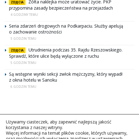
Żółta naklejka może uratować życie. PKP
ZDJĘCIA
przypomina zasady bezpieczeństwa na przejazdach
4 GODZINY TEMU
Seria zdarzeń drogowych na Podkarpaciu. Służby apelują
o zachowanie ostrożności
5 GODZIN TEMU
Utrudnienia podczas 35. Rajdu Rzeszowskiego.
ZDJĘCIA
Sprawdź, które ulice będą wyłączone z ruchu
5 GODZIN TEMU
Są wstępne wyniki sekcji zwłok mężczyzny, który wypadł
z okna hotelu w Sanoku
6 GODZIN TEMU
Używamy ciasteczek, aby zapewnić najlepszą jakość
korzystania z naszej witryny.
Więcej informacji na temat plików cookie, których używamy,
oraz możliwości ich wyłączenia znajdziesz w ustawieniach.