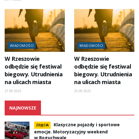
WIADOMOŚCI
WIADOMOŚCI
W Rzeszowie
W Rzeszowie
odbędzie się festiwal
odbędzie się festiwal
biegowy. Utrudnienia
biegowy. Utrudnienia
na ulicach miasta
na ulicach miasta
27.09.2025
25.09.2025
NAJNOWSZE
Klasyczne pojazdy i sportowe
ZDJĘCIA
emocje. Motoryzacyjny weekend
w Boguchwale