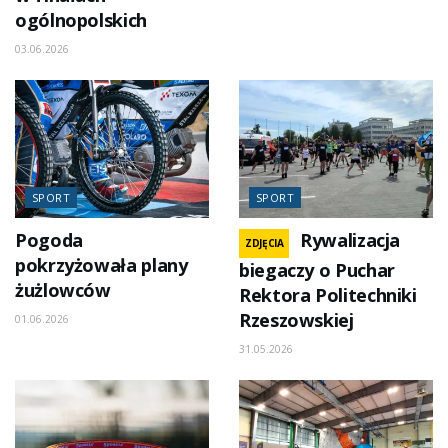
ogólnopolskich
03.06.2026
SPORT
SPORT
Pogoda
Rywalizacja
ZDJĘCIA
pokrzyżowała plany
biegaczy o Puchar
żużlowców
Rektora Politechniki
Rzeszowskiej
01.06.2026
31.05.2026