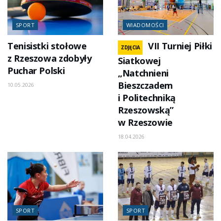
SPORT
WIADOMOŚCI
Tenisistki stołowe
VII Turniej Piłki
ZDJĘCIA
z Rzeszowa zdobyły
Siatkowej
Puchar Polski
„Natchnieni
Bieszczadem
10.05.2026
i Politechniką
Rzeszowską”
w Rzeszowie
18.04.2026
SPORT
SPORT