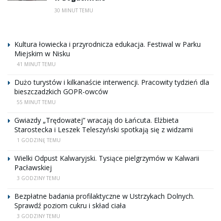
30 MINUT TEMU
Kultura łowiecka i przyrodnicza edukacja. Festiwal w Parku
Miejskim w Nisku
41 MINUT TEMU
Dużo turystów i kilkanaście interwencji. Pracowity tydzień dla
bieszczadzkich GOPR-owców
55 MINUT TEMU
Gwiazdy „Trędowatej” wracają do Łańcuta. Elżbieta
Starostecka i Leszek Teleszyński spotkają się z widzami
1 GODZINĘ TEMU
Wielki Odpust Kalwaryjski. Tysiące pielgrzymów w Kalwarii
Pacławskiej
3 GODZINY TEMU
Bezpłatne badania profilaktyczne w Ustrzykach Dolnych.
Sprawdź poziom cukru i skład ciała
3 GODZINY TEMU