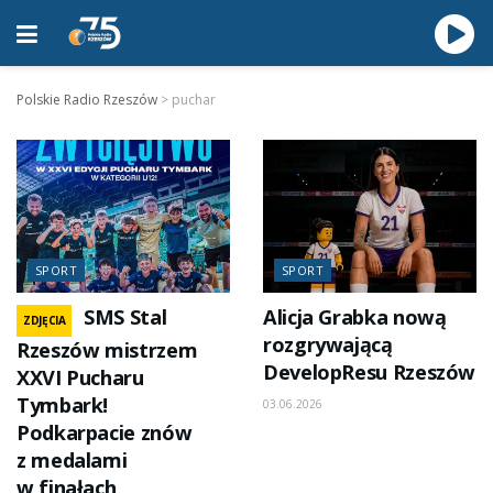
Polskie Radio Rzeszów
>
puchar
SPORT
SPORT
SMS Stal
Alicja Grabka nową
ZDJĘCIA
rozgrywającą
Rzeszów mistrzem
DevelopResu Rzeszów
XXVI Pucharu
Tymbark!
03.06.2026
Podkarpacie znów
z medalami
w finałach