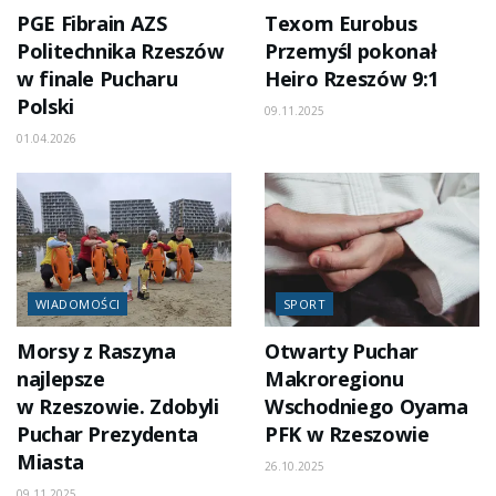
PGE Fibrain AZS
Texom Eurobus
Politechnika Rzeszów
Przemyśl pokonał
w finale Pucharu
Heiro Rzeszów 9:1
Polski
09.11.2025
01.04.2026
WIADOMOŚCI
SPORT
Morsy z Raszyna
Otwarty Puchar
najlepsze
Makroregionu
w Rzeszowie. Zdobyli
Wschodniego Oyama
Puchar Prezydenta
PFK w Rzeszowie
Miasta
26.10.2025
09.11.2025