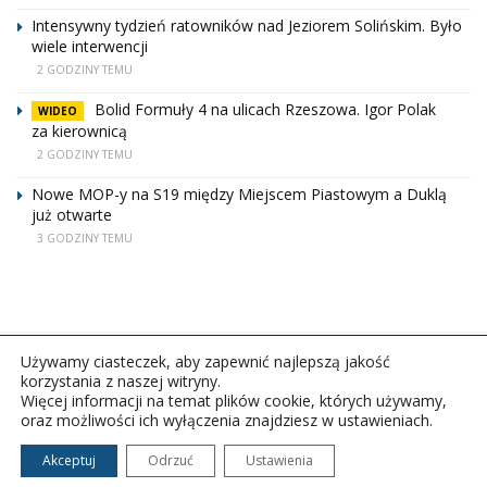
Intensywny tydzień ratowników nad Jeziorem Solińskim. Było
wiele interwencji
2 GODZINY TEMU
Bolid Formuły 4 na ulicach Rzeszowa. Igor Polak
WIDEO
za kierownicą
2 GODZINY TEMU
Nowe MOP-y na S19 między Miejscem Piastowym a Duklą
już otwarte
3 GODZINY TEMU
Używamy ciasteczek, aby zapewnić najlepszą jakość
korzystania z naszej witryny.
Więcej informacji na temat plików cookie, których używamy,
oraz możliwości ich wyłączenia znajdziesz w ustawieniach.
Copyright © 2026Polskie Radio Rzeszów S.A. w likwidacj.
Wszelkie prawa zastrzeżone.
Akceptuj
Odrzuć
Ustawienia