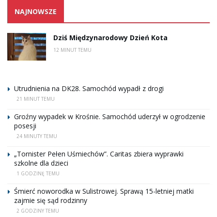
NAJNOWSZE
Dziś Międzynarodowy Dzień Kota
12 MINUT TEMU
Utrudnienia na DK28. Samochód wypadł z drogi
21 MINUT TEMU
Groźny wypadek w Krośnie. Samochód uderzył w ogrodzenie
posesji
24 MINUTY TEMU
„Tornister Pełen Uśmiechów”. Caritas zbiera wyprawki
szkolne dla dzieci
1 GODZINĘ TEMU
Śmierć noworodka w Sulistrowej. Sprawą 15-letniej matki
zajmie się sąd rodzinny
2 GODZINY TEMU