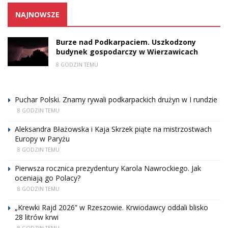
NAJNOWSZE
Burze nad Podkarpaciem. Uszkodzony
budynek gospodarczy w Wierzawicach
8 GODZIN TEMU
Puchar Polski. Znamy rywali podkarpackich drużyn w I rundzie
8 GODZIN TEMU
Aleksandra Błażowska i Kaja Skrzek piąte na mistrzostwach
Europy w Paryżu
8 GODZIN TEMU
Pierwsza rocznica prezydentury Karola Nawrockiego. Jak
oceniają go Polacy?
8 GODZIN TEMU
„Krewki Rajd 2026” w Rzeszowie. Krwiodawcy oddali blisko
28 litrów krwi
8 GODZIN TEMU