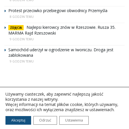
Protest przeciwko przebiegowi obwodnicy Przemyśla
8 GODZIN TEMU
Najlepsi kierowcy znów w Rzeszowie. Rusza 35.
ZDJĘCIA
MARMA Rajd Rzeszowski
9 GODZIN TEMU
Samochód uderzył w ogrodzenie w Iwoniczu. Droga jest
zablokowana
9 GODZIN TEMU
Używamy ciasteczek, aby zapewnić najlepszą jakość
korzystania z naszej witryny.
Więcej informacji na temat plików cookie, których używamy,
oraz możliwości ich wyłączenia znajdziesz w ustawieniach.
Copyright © 2026Polskie Radio Rzeszów S.A. w likwidacj.
Wszelkie prawa zastrzeżone.
Akceptuj
Odrzuć
Ustawienia