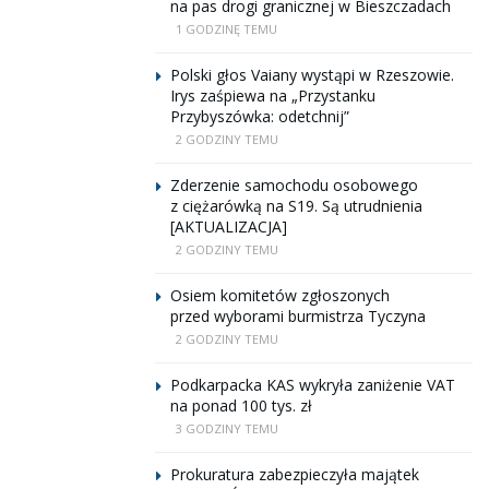
na pas drogi granicznej w Bieszczadach
1 GODZINĘ TEMU
Polski głos Vaiany wystąpi w Rzeszowie.
Irys zaśpiewa na „Przystanku
Przybyszówka: odetchnij”
2 GODZINY TEMU
Zderzenie samochodu osobowego
z ciężarówką na S19. Są utrudnienia
[AKTUALIZACJA]
2 GODZINY TEMU
Osiem komitetów zgłoszonych
przed wyborami burmistrza Tyczyna
2 GODZINY TEMU
Podkarpacka KAS wykryła zaniżenie VAT
na ponad 100 tys. zł
3 GODZINY TEMU
Prokuratura zabezpieczyła majątek