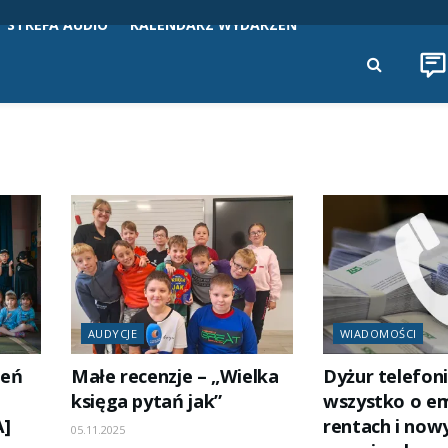
STREFA AUDIO
KALENDARZ WYDARZEŃ
AUDYCJE
WIADOMOŚCI
ień
Małe recenzje – „Wielka
Dyżur telefon
księga pytań jak”
wszystko o em
A]
rentach i now
05.11.2025