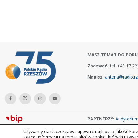
MASZ TEMAT DO PORU
Zadzwoń:
tel. +48 17 22
Napisz:
antena@radio.rz
PARTNERZY:
Audytoriu
Używamy ciasteczek, aby zapewnić najlepszą jakość korzy
Copyright © 2026Polskie Radio Rzeszów S.A. w likwidacj. Wszelkie
Więcej informacji na temat plików cookie, których używa