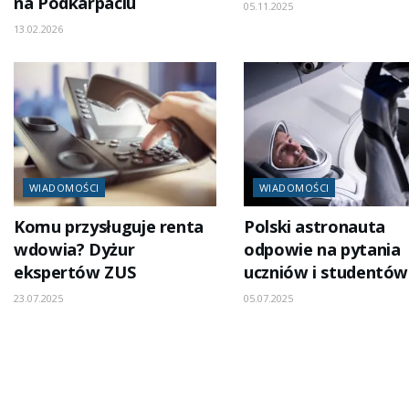
na Podkarpaciu
05.11.2025
13.02.2026
WIADOMOŚCI
WIADOMOŚCI
Komu przysługuje renta
Polski astronauta
wdowia? Dyżur
odpowie na pytania
ekspertów ZUS
uczniów i studentów
23.07.2025
05.07.2025