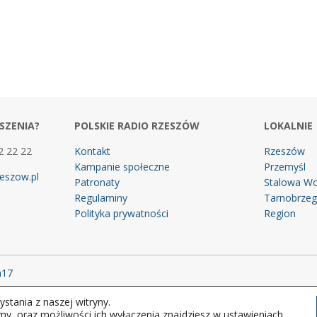
SZENIA?
POLSKIE RADIO RZESZÓW
LOKALNIE
2 22 22
Kontakt
Rzeszów
Kampanie społeczne
Przemyśl
eszow.pl
Patronaty
Stalowa Wo
Regulaminy
Tarnobrze
Polityka prywatności
Region
m17
stania z naszej witryny.
 prawa zastrzeżone.
my, oraz możliwości ich wyłączenia znajdziesz w ustawieniach.