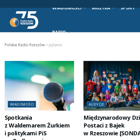
WIADOMOŚCI
MUZYKA
SPORT
RADIO
Polskie Radio Rzeszów
>
pytania
WIADOMOŚCI
AUDYCJE
Spotkania
Międzynarodowy Dz
z Waldemarem Żurkiem
Postaci z Bajek
i politykami PiS
w Rzeszowie [SOND