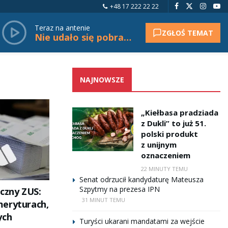
+48 17 222 22 22
Teraz na antenie
ZGŁOŚ TEMAT
Nie udało się pobrać tytułu.
NAJNOWSZE
„Kiełbasa pradziada
z Dukli” to już 51.
polski produkt
z unijnym
oznaczeniem
22 MINUTY TEMU
Senat odrzucił kandydaturę Mateusza
Szpytmy na prezesa IPN
iczny ZUS:
31 MINUT TEMU
eryturach,
ych
Turyści ukarani mandatami za wejście