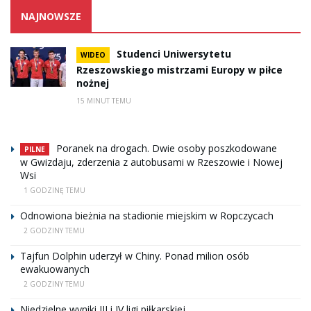
NAJNOWSZE
Studenci Uniwersytetu
WIDEO
Rzeszowskiego mistrzami Europy w piłce
nożnej
15 MINUT TEMU
Poranek na drogach. Dwie osoby poszkodowane
PILNE
w Gwizdaju, zderzenia z autobusami w Rzeszowie i Nowej
Wsi
1 GODZINĘ TEMU
Odnowiona bieżnia na stadionie miejskim w Ropczycach
2 GODZINY TEMU
Tajfun Dolphin uderzył w Chiny. Ponad milion osób
ewakuowanych
2 GODZINY TEMU
Niedzielne wyniki III i IV ligi piłkarskiej