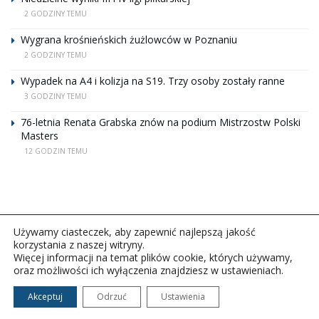
2 GODZINY TEMU
Wygrana krośnieńskich żużlowców w Poznaniu
2 GODZINY TEMU
Wypadek na A4 i kolizja na S19. Trzy osoby zostały ranne
3 GODZINY TEMU
76-letnia Renata Grabska znów na podium Mistrzostw Polski
Masters
12 GODZIN TEMU
Używamy ciasteczek, aby zapewnić najlepszą jakość
korzystania z naszej witryny.
Więcej informacji na temat plików cookie, których używamy,
oraz możliwości ich wyłączenia znajdziesz w ustawieniach.
Copyright © 2026Polskie Radio Rzeszów S.A. w likwidacj.
Wszelkie prawa zastrzeżone.
Akceptuj
Odrzuć
Ustawienia