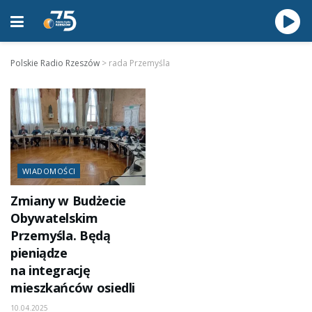
Polskie Radio Rzeszów
>
rada Przemyśla
WIADOMOŚCI
Zmiany w Budżecie
Obywatelskim
Przemyśla. Będą
pieniądze
na integrację
mieszkańców osiedli
10.04.2025