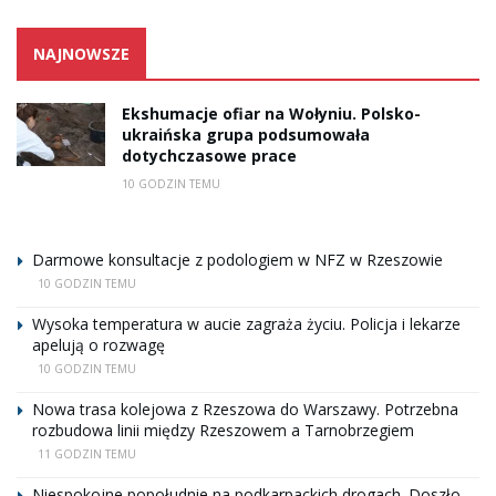
NAJNOWSZE
Ekshumacje ofiar na Wołyniu. Polsko-
ukraińska grupa podsumowała
dotychczasowe prace
10 GODZIN TEMU
Darmowe konsultacje z podologiem w NFZ w Rzeszowie
10 GODZIN TEMU
Wysoka temperatura w aucie zagraża życiu. Policja i lekarze
apelują o rozwagę
10 GODZIN TEMU
Nowa trasa kolejowa z Rzeszowa do Warszawy. Potrzebna
rozbudowa linii między Rzeszowem a Tarnobrzegiem
11 GODZIN TEMU
Niespokojne popołudnie na podkarpackich drogach. Doszło