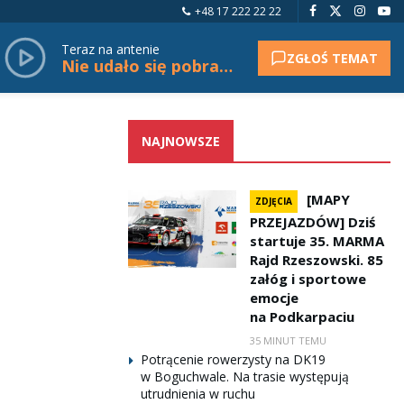
+48 17 222 22 22
Teraz na antenie
ZGŁOŚ TEMAT
Nie udało się pobrać tytułu.
NAJNOWSZE
[MAPY
ZDJĘCIA
PRZEJAZDÓW] Dziś
startuje 35. MARMA
Rajd Rzeszowski. 85
załóg i sportowe
emocje
na Podkarpaciu
35 MINUT TEMU
Potrącenie rowerzysty na DK19
w Boguchwale. Na trasie występują
utrudnienia w ruchu