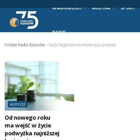
WIADOMOŚCI
MUZYKA
SPORT
RADIO
Polskie Radio Rzeszów
>
Rada Regionów Konfederacji Lewiatan
AUDYCJE
Od nowego roku
ma wejść w życie
podwyżka najniższej