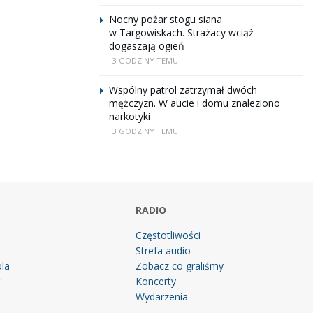
Nocny pożar stogu siana
w Targowiskach. Strażacy wciąż
dogaszają ogień
3 GODZINY TEMU
Wspólny patrol zatrzymał dwóch
mężczyzn. W aucie i domu znaleziono
narkotyki
3 GODZINY TEMU
RADIO
Częstotliwości
Strefa audio
la
Zobacz co graliśmy
g
Koncerty
Wydarzenia