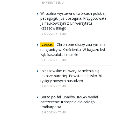
39 MINUT TEMU
Wirtualna wystawa o twórcach polskiej
pedagogiki już dostępna. Przygotowała
ją naukowczyni z Uniwersytetu
Rzeszowskiego
2 GODZINY TEMU
Chronione okazy zatrzymane
ZDJĘCIA
na granicy w Krościenku. W bagażu był
ząb kaszalota i muszle
2 GODZINY TEMU
Rzeszowskie Bulwary zazielenią się
jeszcze bardziej. Powstanie blisko 30
tysięcy nowych nasadzeń
2 GODZINY TEMU
Burze po fali upałów. IMGW wydał
ostrzeżenie II stopnia dla całego
Podkarpacia
3 GODZINY TEMU