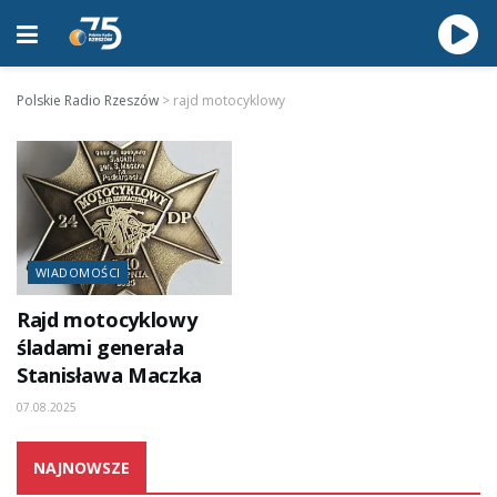
Polskie Radio Rzeszów
>
rajd motocyklowy
WIADOMOŚCI
Rajd motocyklowy
śladami generała
Stanisława Maczka
07.08.2025
NAJNOWSZE