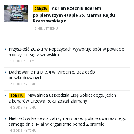
Adrian Rzeźnik liderem
ZDJĘCIA
po pierwszym etapie 35. Marma Rajdu
Rzeszowskiego
42 MINUTY TEMU
Przyszłość ZOZ-u w Ropczycach wywołuje spór w powiecie
ropczycko-sędziszowskim
1 GODZINĘ TEMU
Dachowanie na DK94 w Mirocinie. Bez osób
poszkodowanych
2 GODZINY TEMU
Nawałnica uszkodziła Lipę Sobieskiego. Jeden
ZDJĘCIA
z konarów Drzewa Roku został złamany
4 GODZINY TEMU
Nietrzeźwy kierowca zatrzymany przez policję dwa razy tego
samego dnia. Miał w organizmie ponad 2 promile
4 GODZINY TEMU