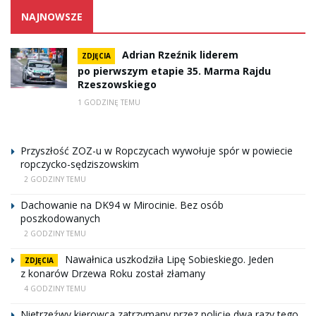
NAJNOWSZE
Adrian Rzeźnik liderem
ZDJĘCIA
po pierwszym etapie 35. Marma Rajdu
Rzeszowskiego
1 GODZINĘ TEMU
Przyszłość ZOZ-u w Ropczycach wywołuje spór w powiecie
ropczycko-sędziszowskim
2 GODZINY TEMU
Dachowanie na DK94 w Mirocinie. Bez osób
poszkodowanych
2 GODZINY TEMU
Nawałnica uszkodziła Lipę Sobieskiego. Jeden
ZDJĘCIA
z konarów Drzewa Roku został złamany
4 GODZINY TEMU
Nietrzeźwy kierowca zatrzymany przez policję dwa razy tego