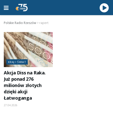
Polskie Radio Rzeszów
>
rapert
KRAJ I ŚWIAT
Akcja Diss na Raka.
Już ponad 276
milionów złotych
dzięki akcji
Łatwoganga
27.04.2026