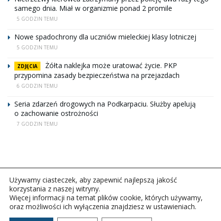
samego dnia. Miał w organizmie ponad 2 promile
5 GODZIN TEMU
Nowe spadochrony dla uczniów mieleckiej klasy lotniczej
5 GODZIN TEMU
Żółta naklejka może uratować życie. PKP
ZDJĘCIA
przypomina zasady bezpieczeństwa na przejazdach
6 GODZIN TEMU
Seria zdarzeń drogowych na Podkarpaciu. Służby apelują
o zachowanie ostrożności
7 GODZIN TEMU
Używamy ciasteczek, aby zapewnić najlepszą jakość
korzystania z naszej witryny.
Więcej informacji na temat plików cookie, których używamy,
oraz możliwości ich wyłączenia znajdziesz w ustawieniach.
Copyright © 2026Polskie Radio Rzeszów S.A. w likwidacj.