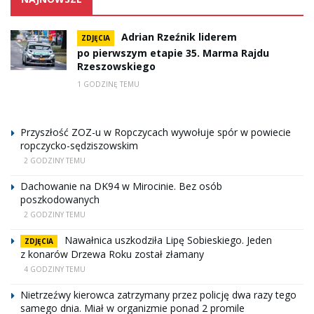
Adrian Rzeźnik liderem
ZDJĘCIA
po pierwszym etapie 35. Marma Rajdu
Rzeszowskiego
1 GODZINĘ TEMU
Przyszłość ZOZ-u w Ropczycach wywołuje spór w powiecie
ropczycko-sędziszowskim
2 GODZINY TEMU
Dachowanie na DK94 w Mirocinie. Bez osób
poszkodowanych
2 GODZINY TEMU
Nawałnica uszkodziła Lipę Sobieskiego. Jeden
ZDJĘCIA
z konarów Drzewa Roku został złamany
4 GODZINY TEMU
Nietrzeźwy kierowca zatrzymany przez policję dwa razy tego
samego dnia. Miał w organizmie ponad 2 promile