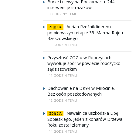
Burze i ulewy na Podkarpaciu. 244
interwencje strażaków
3 GODZINY TEMU
Adrian Rzeźnik liderem
ZDJĘCIA
po pierwszym etapie 35. Marma Rajdu
Rzeszowskiego
10 GODZIN TEMU
Przyszłość ZOZ-u w Ropczycach
wywołuje spór w powiecie ropczycko-
sędziszowskim
11 GODZIN TEMU
Dachowanie na DK94 w Mirocinie.
Bez osób poszkodowanych
12 GODZIN TEMU
Nawałnica uszkodziła Lipę
ZDJĘCIA
Sobieskiego. Jeden z konarów Drzewa
Roku został złamany
14 GODZIN TEMU