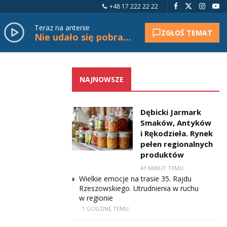
+48 17 222 22 22
Teraz na antenie
ZGŁOŚ TEMAT
Nie udało się pobrać tytułu.
NAJNOWSZE
Dębicki Jarmark
Smaków, Antyków
i Rękodzieła. Rynek
pełen regionalnych
produktów
41 MINUT TEMU
Wielkie emocje na trasie 35. Rajdu
Rzeszowskiego. Utrudnienia w ruchu
w regionie
1 GODZINĘ TEMU