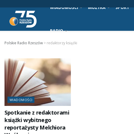
WIADOMOŚCI
MUZYKA
SPORT
RADIO
Polskie Radio Rzeszów
>
redaktorzy książki
WIADOMOŚCI
Spotkanie z redaktorami
książki wybitnego
reportażysty Melchiora