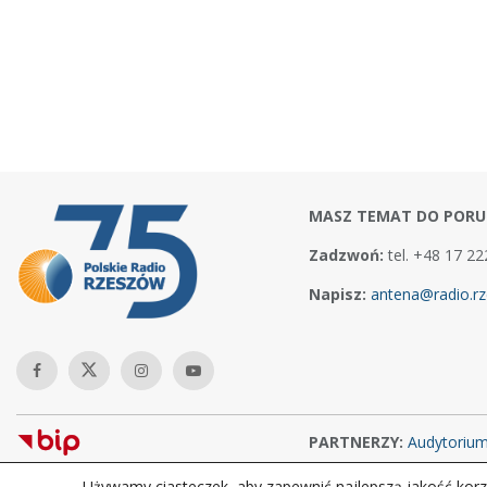
MASZ TEMAT DO PORU
Zadzwoń:
tel. +48 17 22
Napisz:
antena@radio.rz
PARTNERZY:
Audytoriu
Używamy ciasteczek, aby zapewnić najlepszą jakość korzy