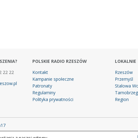
SZENIA?
POLSKIE RADIO RZESZÓW
LOKALNIE
2 22 22
Kontakt
Rzeszów
Kampanie społeczne
Przemyśl
eszow.pl
Patronaty
Stalowa Wo
Regulaminy
Tarnobrze
Polityka prywatności
Region
m17
stania z naszej witryny.