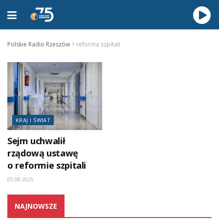
Polskie Radio Rzeszów
>
reforma szpitali
KRAJ I ŚWIAT
Sejm uchwalił
rządową ustawę
o reformie szpitali
05.08.2025
NAJNOWSZE