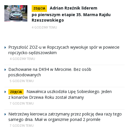
Adrian Rzeźnik liderem
ZDJĘCIA
po pierwszym etapie 35. Marma Rajdu
Rzeszowskiego
4 GODZINY TEMU
Przyszłość ZOZ-u w Ropczycach wywołuje spór w powiecie
ropczycko-sędziszowskim
4 GODZINY TEMU
Dachowanie na DK94 w Mirocinie. Bez osób
poszkodowanych
5 GODZIN TEMU
Nawałnica uszkodziła Lipę Sobieskiego. Jeden
ZDJĘCIA
z konarów Drzewa Roku został złamany
7 GODZIN TEMU
Nietrzeźwy kierowca zatrzymany przez policję dwa razy tego
samego dnia. Miał w organizmie ponad 2 promile
7 GODZIN TEMU