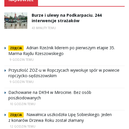
Burze i ulewy na Podkarpaciu. 244
interwencje strażaków
43 MINUTY TEMU
Adrian Rzeźnik liderem po pierwszym etapie 35.
ZDJĘCIA
Marma Rajdu Rzeszowskiego
9 GODZIN TEMU
Przyszłość ZOZ-u w Ropczycach wywołuje spór w powiecie
ropczycko-sędziszowskim
9 GODZIN TEMU
Dachowanie na DK94 w Mirocinie. Bez osób
poszkodowanych
10 GODZIN TEMU
Nawałnica uszkodziła Lipę Sobieskiego. Jeden
ZDJĘCIA
z konarów Drzewa Roku został złamany
12 GODZIN TEMU