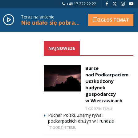
+48 17 222 22 22
Teraz na antenie
ZGŁOŚ TEMAT
Nie udało się pobrać tytułu.
NAJNOWSZE
Burze
nad Podkarpaciem.
Uszkodzony
budynek
gospodarczy
w Wierzawicach
7 GODZIN TEMU
Puchar Polski. Znamy rywali
podkarpackich drużyn w I rundzie
7 GODZIN TEMU