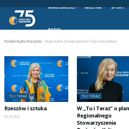
WIADOMOŚCI
MUZYKA
SPORT
RADIO
Polskie Radio Rzeszów
>
Regionalne Stowarzyszenie Twórców Kultury
TU I TERAZ
TU I TERAZ
Rzeszów i sztuka
W „Tu i Teraz” o pla
Regionalnego
09.10.2025
Stowarzyszenia