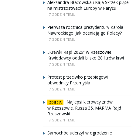
Aleksandra Błażowska i Kaja Skrzek piąte
na mistrzostwach Europy w Paryżu
7 GODZIN TEMU
Pierwsza rocznica prezydentury Karola
Nawrockiego. Jak oceniają go Polacy?
7 GODZIN TEMU
„Krewki Rajd 2026” w Rzeszowie.
Krwiodawcy oddali blisko 28 litrów krwi
7 GODZIN TEMU
Protest przeciwko przebiegowi
obwodnicy Przemyśla
7 GODZIN TEMU
Najlepsi kierowcy znów
ZDJĘCIA
w Rzeszowie. Rusza 35. MARMA Rajd
Rzeszowski
8 GODZIN TEMU
Samochód uderzył w ogrodzenie