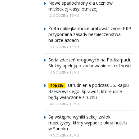
Nowe spadochrony dla uczniów
mieleckiej klasy lotniczej
2 GODZINY TEMU
Żółta naklejka może uratować życie. PKP
przypomina zasady bezpieczeństwa
na przejazdach
3 GODZINY TEMU
Seria zdarzeń drogowych na Podkarpaciu.
Służby apelują o zachowanie ostrożności
3 GODZINY TEMU
Utrudnienia podczas 35. Rajdu
ZDJĘCIA
Rzeszowskiego. Sprawdź, które ulice
będą wyłączone z ruchu
4 GODZINY TEMU
Są wstępne wyniki sekcji zwłok
mężczyzny, który wypadł z okna hotelu
w Sanoku
4 GODZINY TEMU