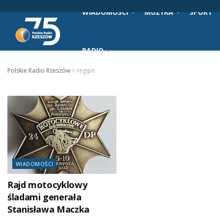
WIADOMOŚCI
MUZYKA
SPORT
RADIO
Polskie Radio Rzeszów
>
regipn
WIADOMOŚCI
Rajd motocyklowy
śladami generała
Stanisława Maczka