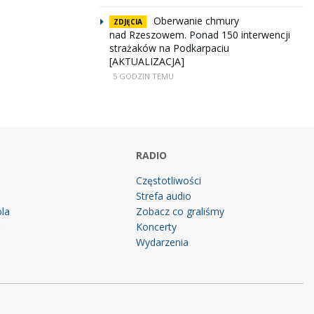
Oberwanie chmury
ZDJĘCIA
nad Rzeszowem. Ponad 150 interwencji
strażaków na Podkarpaciu
[AKTUALIZACJA]
5 GODZIN TEMU
RADIO
Częstotliwości
Strefa audio
la
Zobacz co graliśmy
g
Koncerty
Wydarzenia