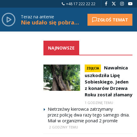
+48 17 222 22 22
Teraz na antenie
ZGŁOŚ TEMAT
Nie udało się pobrać tytułu.
NAJNOWSZE
Nawałnica
ZDJĘCIA
uszkodziła Lipę
Sobieskiego. Jeden
z konarów Drzewa
Roku został złamany
1 GODZINĘ TEMU
Nietrzeźwy kierowca zatrzymany
przez policję dwa razy tego samego dnia.
Miał w organizmie ponad 2 promile
2 GODZINY TEMU