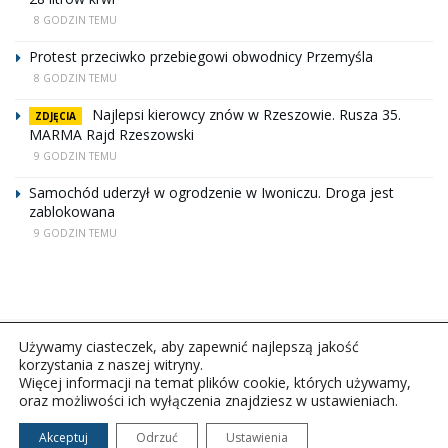
8 GODZIN TEMU
Protest przeciwko przebiegowi obwodnicy Przemyśla
8 GODZIN TEMU
Najlepsi kierowcy znów w Rzeszowie. Rusza 35.
ZDJĘCIA
MARMA Rajd Rzeszowski
9 GODZIN TEMU
Samochód uderzył w ogrodzenie w Iwoniczu. Droga jest
zablokowana
9 GODZIN TEMU
Używamy ciasteczek, aby zapewnić najlepszą jakość
korzystania z naszej witryny.
Więcej informacji na temat plików cookie, których używamy,
oraz możliwości ich wyłączenia znajdziesz w ustawieniach.
Copyright © 2026Polskie Radio Rzeszów S.A. w likwidacj.
Wszelkie prawa zastrzeżone.
Akceptuj
Odrzuć
Ustawienia