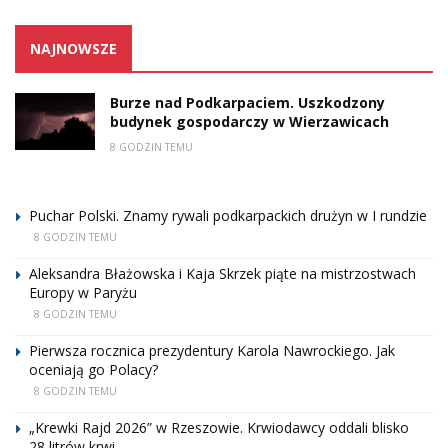
NAJNOWSZE
Burze nad Podkarpaciem. Uszkodzony
budynek gospodarczy w Wierzawicach
8 GODZIN TEMU
Puchar Polski. Znamy rywali podkarpackich drużyn w I rundzie
8 GODZIN TEMU
Aleksandra Błażowska i Kaja Skrzek piąte na mistrzostwach
Europy w Paryżu
8 GODZIN TEMU
Pierwsza rocznica prezydentury Karola Nawrockiego. Jak
oceniają go Polacy?
8 GODZIN TEMU
„Krewki Rajd 2026” w Rzeszowie. Krwiodawcy oddali blisko
28 litrów krwi