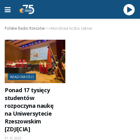
Polskie Radio Rzeszów
>
rekordowa liczba zakow
WIADOMOŚCI
Ponad 17 tysięcy
studentów
rozpoczyna naukę
na Uniwersytecie
Rzeszowskim
[ZDJĘCIA]
01.10.2025