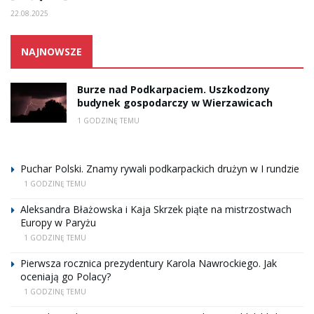
22.08.2025
NAJNOWSZE
Burze nad Podkarpaciem. Uszkodzony
budynek gospodarczy w Wierzawicach
1 GODZINĘ TEMU
Puchar Polski. Znamy rywali podkarpackich drużyn w I rundzie
1 GODZINĘ TEMU
Aleksandra Błażowska i Kaja Skrzek piąte na mistrzostwach
Europy w Paryżu
1 GODZINĘ TEMU
Pierwsza rocznica prezydentury Karola Nawrockiego. Jak
oceniają go Polacy?
1 GODZINĘ TEMU