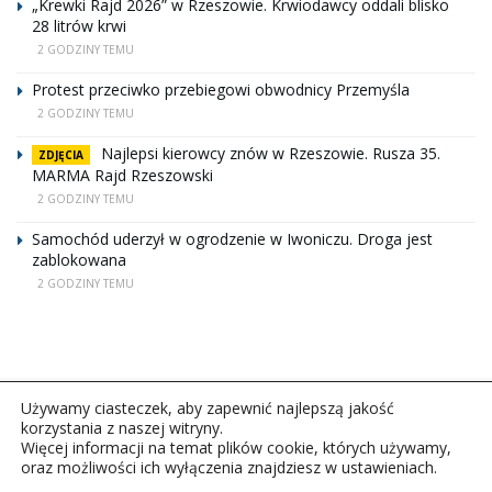
„Krewki Rajd 2026” w Rzeszowie. Krwiodawcy oddali blisko
28 litrów krwi
2 GODZINY TEMU
Protest przeciwko przebiegowi obwodnicy Przemyśla
2 GODZINY TEMU
Najlepsi kierowcy znów w Rzeszowie. Rusza 35.
ZDJĘCIA
MARMA Rajd Rzeszowski
2 GODZINY TEMU
Samochód uderzył w ogrodzenie w Iwoniczu. Droga jest
zablokowana
2 GODZINY TEMU
Używamy ciasteczek, aby zapewnić najlepszą jakość
korzystania z naszej witryny.
Więcej informacji na temat plików cookie, których używamy,
oraz możliwości ich wyłączenia znajdziesz w ustawieniach.
Copyright © 2026Polskie Radio Rzeszów S.A. w likwidacj.