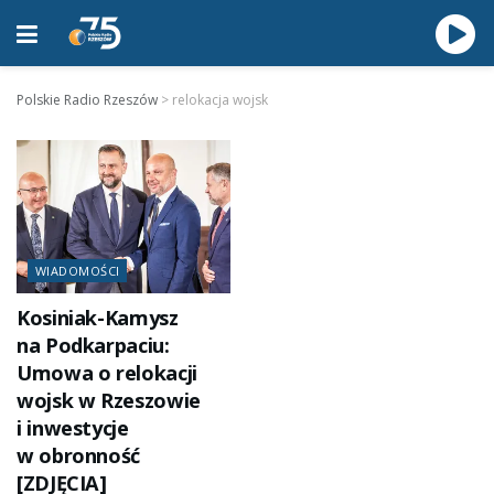
Polskie Radio Rzeszów
>
relokacja wojsk
WIADOMOŚCI
Kosiniak-Kamysz
na Podkarpaciu:
Umowa o relokacji
wojsk w Rzeszowie
i inwestycje
w obronność
[ZDJĘCIA]