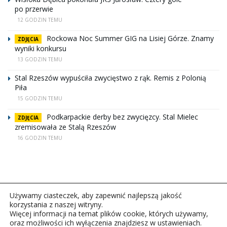
po przerwie
12 GODZIN TEMU
Rockowa Noc Summer GIG na Lisiej Górze. Znamy
ZDJĘCIA
wyniki konkursu
13 GODZIN TEMU
Stal Rzeszów wypuściła zwycięstwo z rąk. Remis z Polonią
Piła
15 GODZIN TEMU
Podkarpackie derby bez zwycięzcy. Stal Mielec
ZDJĘCIA
zremisowała ze Stalą Rzeszów
16 GODZIN TEMU
Używamy ciasteczek, aby zapewnić najlepszą jakość
korzystania z naszej witryny.
Więcej informacji na temat plików cookie, których używamy,
oraz możliwości ich wyłączenia znajdziesz w ustawieniach.