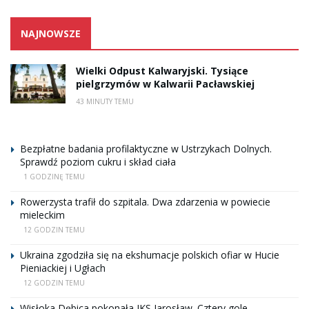
NAJNOWSZE
Wielki Odpust Kalwaryjski. Tysiące
pielgrzymów w Kalwarii Pacławskiej
43 MINUTY TEMU
Bezpłatne badania profilaktyczne w Ustrzykach Dolnych.
Sprawdź poziom cukru i skład ciała
1 GODZINĘ TEMU
Rowerzysta trafił do szpitala. Dwa zdarzenia w powiecie
mieleckim
12 GODZIN TEMU
Ukraina zgodziła się na ekshumacje polskich ofiar w Hucie
Pieniackiej i Ugłach
12 GODZIN TEMU
Wisłoka Dębica pokonała JKS Jarosław. Cztery gole