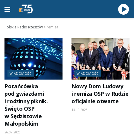
Polskie Radio Rzeszów
>
remiza
WIADOMOŚCI
WIADOMOŚCI
Potańcówka
Nowy Dom Ludowy
pod gwiazdami
i remiza OSP w Rudzie
i rodzinny piknik.
oficjalnie otwarte
Święto OSP
13.10.2025
w Sędziszowie
Małopolskim
26.07.2026