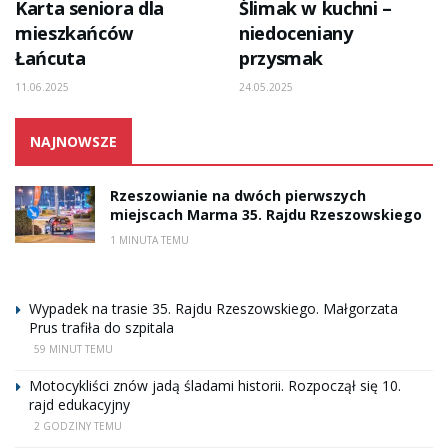
Karta seniora dla
Ślimak w kuchni –
mieszkańców
niedoceniany
Łańcuta
przysmak
11.06.2025
24.05.2025
NAJNOWSZE
Rzeszowianie na dwóch pierwszych
miejscach Marma 35. Rajdu Rzeszowskiego
1 MINUTA TEMU
Wypadek na trasie 35. Rajdu Rzeszowskiego. Małgorzata
Prus trafiła do szpitala
59 MINUT TEMU
Motocykliści znów jadą śladami historii. Rozpoczął się 10.
rajd edukacyjny
2 GODZINY TEMU