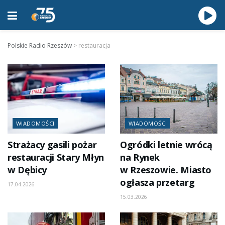
Polskie Radio Rzeszów
>
restauracja
WIADOMOŚCI
WIADOMOŚCI
Strażacy gasili pożar
Ogródki letnie wrócą
restauracji Stary Młyn
na Rynek
w Dębicy
w Rzeszowie. Miasto
ogłasza przetarg
17.04.2026
15.03.2026