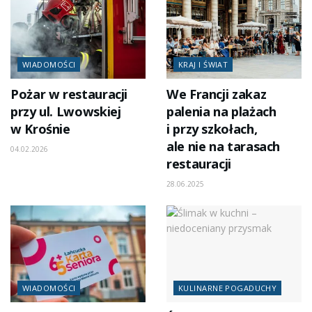
WIADOMOŚCI
KRAJ I ŚWIAT
Pożar w restauracji
We Francji zakaz
przy ul. Lwowskiej
palenia na plażach
w Krośnie
i przy szkołach,
ale nie na tarasach
04.02.2026
restauracji
28.06.2025
WIADOMOŚCI
KULINARNE POGADUCHY