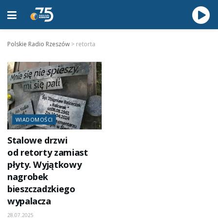
Polskie Radio Rzeszów
>
retorta
WIADOMOŚCI
Stalowe drzwi
od retorty zamiast
płyty. Wyjątkowy
nagrobek
bieszczadzkiego
wypalacza
28.07.2025