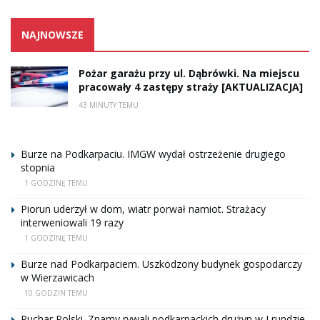
NAJNOWSZE
Pożar garażu przy ul. Dąbrówki. Na miejscu
pracowały 4 zastępy straży [AKTUALIZACJA]
43 MINUTY TEMU
Burze na Podkarpaciu. IMGW wydał ostrzeżenie drugiego
stopnia
1 GODZINĘ TEMU
Piorun uderzył w dom, wiatr porwał namiot. Strażacy
interweniowali 19 razy
1 GODZINĘ TEMU
Burze nad Podkarpaciem. Uszkodzony budynek gospodarczy
w Wierzawicach
10 GODZIN TEMU
Puchar Polski. Znamy rywali podkarpackich drużyn w I rundzie