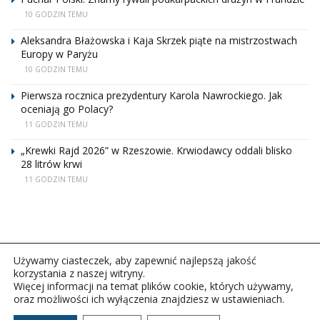
10 GODZIN TEMU
Aleksandra Błażowska i Kaja Skrzek piąte na mistrzostwach
Europy w Paryżu
10 GODZIN TEMU
Pierwsza rocznica prezydentury Karola Nawrockiego. Jak
oceniają go Polacy?
11 GODZIN TEMU
„Krewki Rajd 2026” w Rzeszowie. Krwiodawcy oddali blisko
28 litrów krwi
11 GODZIN TEMU
Używamy ciasteczek, aby zapewnić najlepszą jakość
korzystania z naszej witryny.
Więcej informacji na temat plików cookie, których używamy,
oraz możliwości ich wyłączenia znajdziesz w ustawieniach.
Copyright © 2026Polskie Radio Rzeszów S.A. w likwidacj.