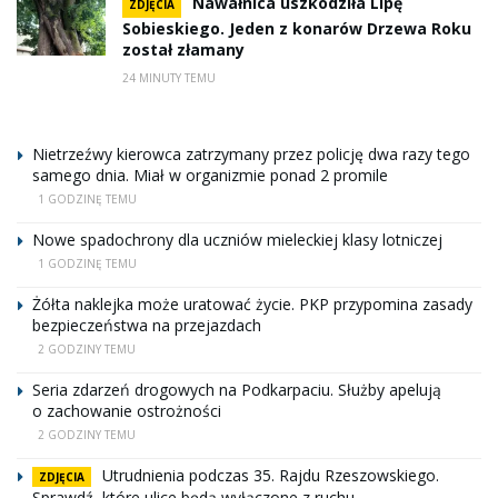
Nawałnica uszkodziła Lipę
ZDJĘCIA
Sobieskiego. Jeden z konarów Drzewa Roku
został złamany
24 MINUTY TEMU
Nietrzeźwy kierowca zatrzymany przez policję dwa razy tego
samego dnia. Miał w organizmie ponad 2 promile
1 GODZINĘ TEMU
Nowe spadochrony dla uczniów mieleckiej klasy lotniczej
1 GODZINĘ TEMU
Żółta naklejka może uratować życie. PKP przypomina zasady
bezpieczeństwa na przejazdach
2 GODZINY TEMU
Seria zdarzeń drogowych na Podkarpaciu. Służby apelują
o zachowanie ostrożności
2 GODZINY TEMU
Utrudnienia podczas 35. Rajdu Rzeszowskiego.
ZDJĘCIA
Sprawdź, które ulice będą wyłączone z ruchu