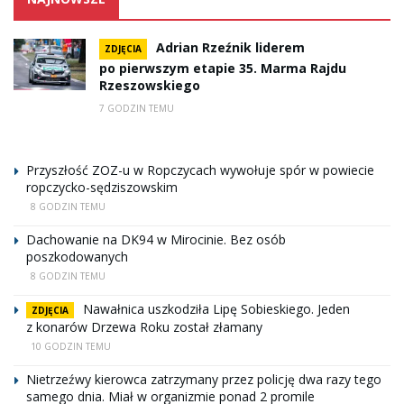
Adrian Rzeźnik liderem
ZDJĘCIA
po pierwszym etapie 35. Marma Rajdu
Rzeszowskiego
7 GODZIN TEMU
Przyszłość ZOZ-u w Ropczycach wywołuje spór w powiecie
ropczycko-sędziszowskim
8 GODZIN TEMU
Dachowanie na DK94 w Mirocinie. Bez osób
poszkodowanych
8 GODZIN TEMU
Nawałnica uszkodziła Lipę Sobieskiego. Jeden
ZDJĘCIA
z konarów Drzewa Roku został złamany
10 GODZIN TEMU
Nietrzeźwy kierowca zatrzymany przez policję dwa razy tego
samego dnia. Miał w organizmie ponad 2 promile