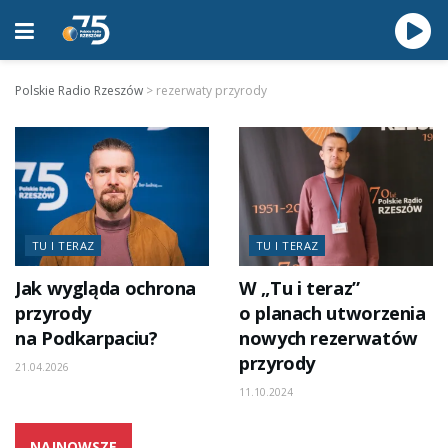
Polskie Radio Rzeszów
>
rezerwaty przyrody
TU I TERAZ
TU I TERAZ
Jak wygląda ochrona
W „Tu i teraz”
przyrody
o planach utworzenia
na Podkarpaciu?
nowych rezerwatów
przyrody
21.04.2026
11.10.2024
NAJNOWSZE