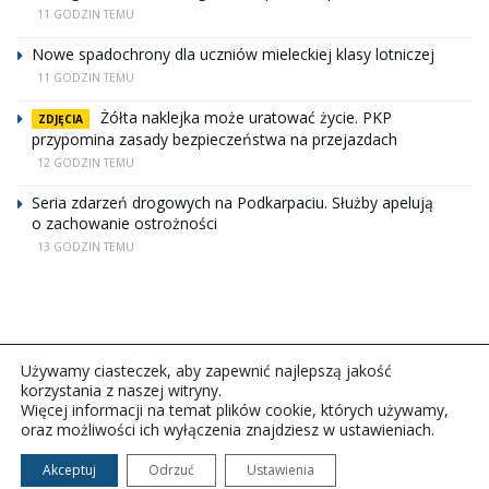
11 GODZIN TEMU
Nowe spadochrony dla uczniów mieleckiej klasy lotniczej
11 GODZIN TEMU
Żółta naklejka może uratować życie. PKP
ZDJĘCIA
przypomina zasady bezpieczeństwa na przejazdach
12 GODZIN TEMU
Seria zdarzeń drogowych na Podkarpaciu. Służby apelują
o zachowanie ostrożności
13 GODZIN TEMU
Używamy ciasteczek, aby zapewnić najlepszą jakość
korzystania z naszej witryny.
Więcej informacji na temat plików cookie, których używamy,
oraz możliwości ich wyłączenia znajdziesz w ustawieniach.
Copyright © 2026Polskie Radio Rzeszów S.A. w likwidacj.
Wszelkie prawa zastrzeżone.
Akceptuj
Odrzuć
Ustawienia