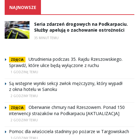
NAJNOWSZE
Seria zdarzeń drogowych na Podkarpaciu.
Służby apelują o zachowanie ostrożności
35 MINUT TEMU
Utrudnienia podczas 35. Rajdu Rzeszowskiego.
ZDJĘCIA
Sprawdź, które ulice będą wyłączone z ruchu
1 GODZINĘ TEMU
Są wstępne wyniki sekcji zwłok mężczyzny, który wypadł
z okna hotelu w Sanoku
2 GODZINY TEMU
Oberwanie chmury nad Rzeszowem. Ponad 150
ZDJĘCIA
interwencji strażaków na Podkarpaciu [AKTUALIZACJA]
2 GODZINY TEMU
Pomoc dla właściciela stadniny po pożarze w Targowiskach
3 GODZINY TEMU