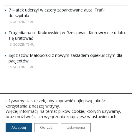
71-latek uderzył w cztery zaparkowane auta. Trafił
do szpitala
6 GODZIN TEMU
Tragedia na ul. Krakowskiej w Rzeszowie. Kierowcy nie udało
się uratować
6 GODZIN TEMU
Sędziszów Małopolski z nowym zakładem opiekuńczym dla
pacjentów
6 GODZIN TEMU
Używamy ciasteczek, aby zapewnić najlepszą jakość
korzystania z naszej witryny.
Więcej informacji na temat plików cookie, których używamy,
oraz możliwości ich wyłączenia znajdziesz w ustawieniach.
Copyright © 2026Polskie Radio Rzeszów S.A. w likwidacj.
Wszelkie prawa zastrzeżone.
Akceptuj
Odrzuć
Ustawienia