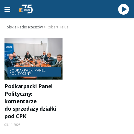
Polskie Radio Rzeszów
>
Robert Telus
PODKARPACKI PANEL
POLITYCZNY
Podkarpacki Panel
Polityczny:
komentarze
do sprzedaży działki
pod CPK
03.11.2025