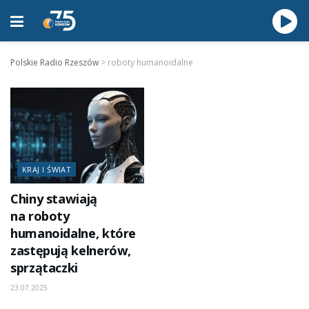
Polskie Radio Rzeszów
>
roboty humanoidalne
KRAJ I ŚWIAT
Chiny stawiają
na roboty
humanoidalne, które
zastępują kelnerów,
sprzątaczki
23.07.2025