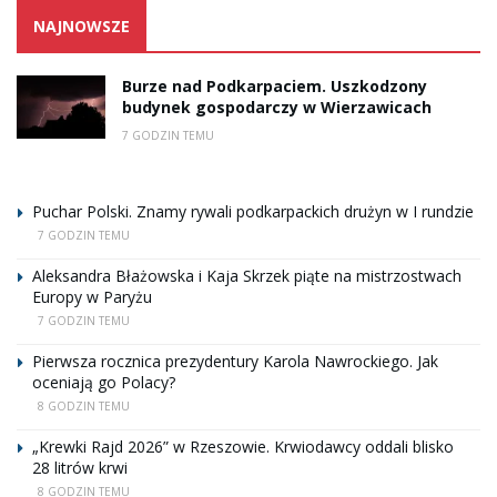
NAJNOWSZE
Burze nad Podkarpaciem. Uszkodzony
budynek gospodarczy w Wierzawicach
7 GODZIN TEMU
Puchar Polski. Znamy rywali podkarpackich drużyn w I rundzie
7 GODZIN TEMU
Aleksandra Błażowska i Kaja Skrzek piąte na mistrzostwach
Europy w Paryżu
7 GODZIN TEMU
Pierwsza rocznica prezydentury Karola Nawrockiego. Jak
oceniają go Polacy?
8 GODZIN TEMU
„Krewki Rajd 2026” w Rzeszowie. Krwiodawcy oddali blisko
28 litrów krwi
8 GODZIN TEMU