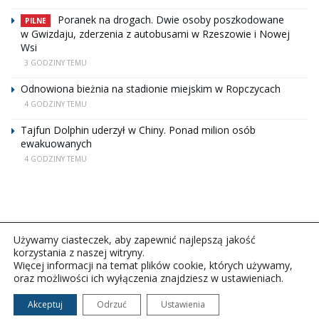
Poranek na drogach. Dwie osoby poszkodowane
PILNE
w Gwizdaju, zderzenia z autobusami w Rzeszowie i Nowej
Wsi
3 GODZINY TEMU
Odnowiona bieżnia na stadionie miejskim w Ropczycach
4 GODZINY TEMU
Tajfun Dolphin uderzył w Chiny. Ponad milion osób
ewakuowanych
4 GODZINY TEMU
Używamy ciasteczek, aby zapewnić najlepszą jakość
korzystania z naszej witryny.
Więcej informacji na temat plików cookie, których używamy,
oraz możliwości ich wyłączenia znajdziesz w ustawieniach.
Copyright © 2026Polskie Radio Rzeszów S.A. w likwidacj.
Wszelkie prawa zastrzeżone.
Akceptuj
Odrzuć
Ustawienia