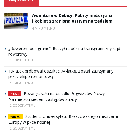
Awantura w Dębicy. Pobity mężczyzna
i kobieta zraniona ostrym narzędziem
4 MINUTY TEMU
„Rowerem bez granic”. Ruszył nabór na transgraniczny rajd
rowerowy
30 MINUT TEMU
19-latek próbował oszukać 74-latkę. Został zatrzymany
przez ekipę remontową
51 MINUT TEMU
Pożar garażu na osiedlu Pogwizdów Nowy.
PILNE
Na miejscu siedem zastępów straży
2 GODZINY TEMU
Studenci Uniwersytetu Rzeszowskiego mistrzami
WIDEO
Europy w piłce nożnej
2 GODZINY TEMU