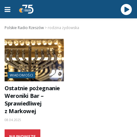
Polskie Radio Rzeszów
>
rodzina żydowska
WIADOMOŚCI
Ostatnie pożegnanie
Weroniki Bar –
Sprawiedliwej
z Markowej
08.04.2025
NAJNOWSZE