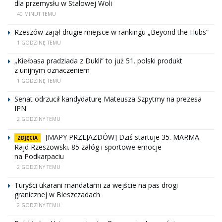
dla przemysłu w Stalowej Woli
40 MINUT TEMU
Rzeszów zajął drugie miejsce w rankingu „Beyond the Hubs”
1 GODZINĘ TEMU
„Kiełbasa pradziada z Dukli” to już 51. polski produkt
z unijnym oznaczeniem
1 GODZINĘ TEMU
Senat odrzucił kandydaturę Mateusza Szpytmy na prezesa
IPN
2 GODZINY TEMU
[MAPY PRZEJAZDÓW] Dziś startuje 35. MARMA
ZDJĘCIA
Rajd Rzeszowski. 85 załóg i sportowe emocje
na Podkarpaciu
2 GODZINY TEMU
Turyści ukarani mandatami za wejście na pas drogi
granicznej w Bieszczadach
2 GODZINY TEMU