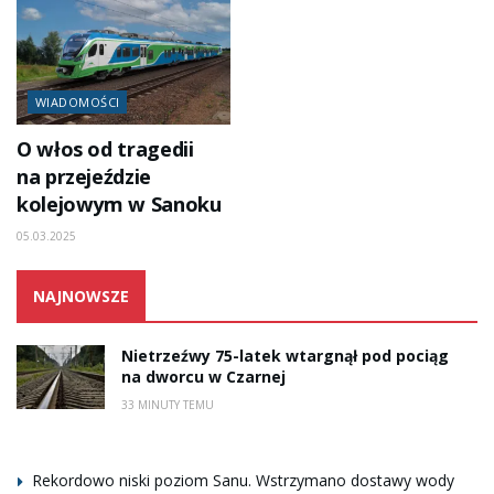
WIADOMOŚCI
O włos od tragedii
na przejeździe
kolejowym w Sanoku
05.03.2025
NAJNOWSZE
Nietrzeźwy 75-latek wtargnął pod pociąg
na dworcu w Czarnej
33 MINUTY TEMU
Rekordowo niski poziom Sanu. Wstrzymano dostawy wody