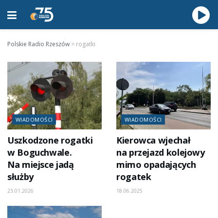
Polskie Radio Rzeszów
>
rogatki
WIADOMOŚCI
WIADOMOŚCI
Uszkodzone rogatki
Kierowca wjechał
w Boguchwale.
na przejazd kolejowy
Na miejsce jadą
mimo opadających
służby
rogatek
23.01.2026
18.06.2025