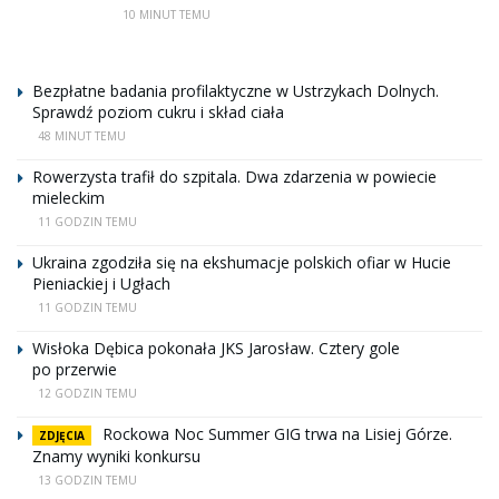
10 MINUT TEMU
Bezpłatne badania profilaktyczne w Ustrzykach Dolnych.
Sprawdź poziom cukru i skład ciała
48 MINUT TEMU
Rowerzysta trafił do szpitala. Dwa zdarzenia w powiecie
mieleckim
11 GODZIN TEMU
Ukraina zgodziła się na ekshumacje polskich ofiar w Hucie
Pieniackiej i Ugłach
11 GODZIN TEMU
Wisłoka Dębica pokonała JKS Jarosław. Cztery gole
po przerwie
12 GODZIN TEMU
Rockowa Noc Summer GIG trwa na Lisiej Górze.
ZDJĘCIA
Znamy wyniki konkursu
13 GODZIN TEMU