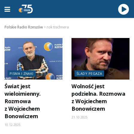
Polskie Radio Rzeszów
>
rok tischnera
PISMA I ZNAKI
ŚLADY PEGAZA
Świat jest
Wolność jest
wieloimienny.
podzielna. Rozmowa
Rozmowa
z Wojciechem
z Wojciechem
Bonowiczem
Bonowiczem
21.10.2025
10.12.2025