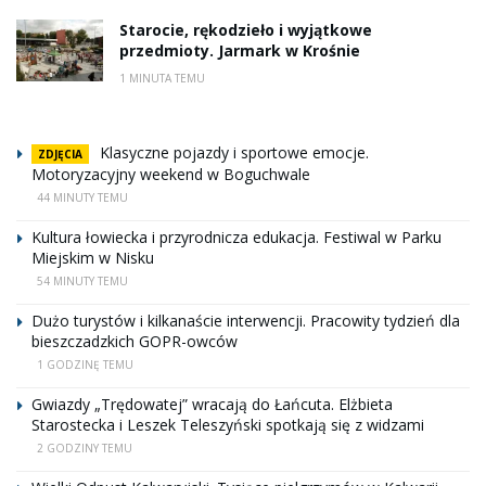
Starocie, rękodzieło i wyjątkowe
przedmioty. Jarmark w Krośnie
1 MINUTA TEMU
Klasyczne pojazdy i sportowe emocje.
ZDJĘCIA
Motoryzacyjny weekend w Boguchwale
44 MINUTY TEMU
Kultura łowiecka i przyrodnicza edukacja. Festiwal w Parku
Miejskim w Nisku
54 MINUTY TEMU
Dużo turystów i kilkanaście interwencji. Pracowity tydzień dla
bieszczadzkich GOPR-owców
1 GODZINĘ TEMU
Gwiazdy „Trędowatej” wracają do Łańcuta. Elżbieta
Starostecka i Leszek Teleszyński spotkają się z widzami
2 GODZINY TEMU