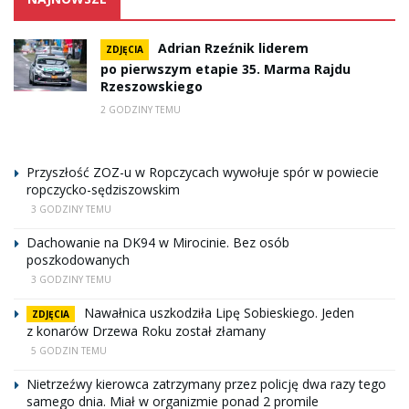
Adrian Rzeźnik liderem
ZDJĘCIA
po pierwszym etapie 35. Marma Rajdu
Rzeszowskiego
2 GODZINY TEMU
Przyszłość ZOZ-u w Ropczycach wywołuje spór w powiecie
ropczycko-sędziszowskim
3 GODZINY TEMU
Dachowanie na DK94 w Mirocinie. Bez osób
poszkodowanych
3 GODZINY TEMU
Nawałnica uszkodziła Lipę Sobieskiego. Jeden
ZDJĘCIA
z konarów Drzewa Roku został złamany
5 GODZIN TEMU
Nietrzeźwy kierowca zatrzymany przez policję dwa razy tego
samego dnia. Miał w organizmie ponad 2 promile