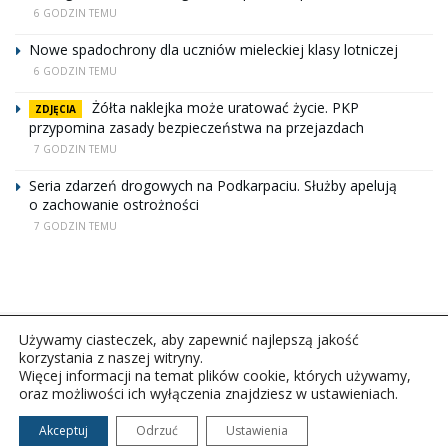
6 GODZIN TEMU
Nowe spadochrony dla uczniów mieleckiej klasy lotniczej
6 GODZIN TEMU
Żółta naklejka może uratować życie. PKP
ZDJĘCIA
przypomina zasady bezpieczeństwa na przejazdach
7 GODZIN TEMU
Seria zdarzeń drogowych na Podkarpaciu. Służby apelują
o zachowanie ostrożności
7 GODZIN TEMU
Używamy ciasteczek, aby zapewnić najlepszą jakość
korzystania z naszej witryny.
Więcej informacji na temat plików cookie, których używamy,
oraz możliwości ich wyłączenia znajdziesz w ustawieniach.
Copyright © 2026Polskie Radio Rzeszów S.A. w likwidacj.
Wszelkie prawa zastrzeżone.
Akceptuj
Odrzuć
Ustawienia