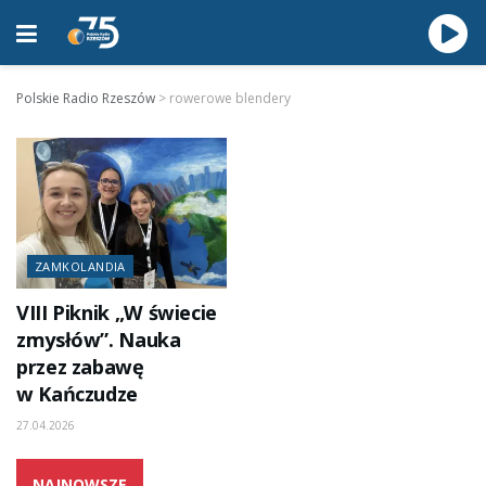
Polskie Radio Rzeszów
>
rowerowe blendery
ZAMKOLANDIA
VIII Piknik „W świecie
zmysłów”. Nauka
przez zabawę
w Kańczudze
27.04.2026
NAJNOWSZE