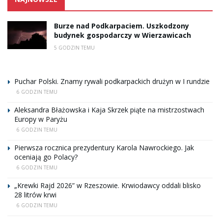
Burze nad Podkarpaciem. Uszkodzony
budynek gospodarczy w Wierzawicach
5 GODZIN TEMU
Puchar Polski. Znamy rywali podkarpackich drużyn w I rundzie
6 GODZIN TEMU
Aleksandra Błażowska i Kaja Skrzek piąte na mistrzostwach
Europy w Paryżu
6 GODZIN TEMU
Pierwsza rocznica prezydentury Karola Nawrockiego. Jak
oceniają go Polacy?
6 GODZIN TEMU
„Krewki Rajd 2026” w Rzeszowie. Krwiodawcy oddali blisko
28 litrów krwi
6 GODZIN TEMU