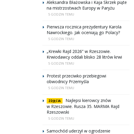
Aleksandra Błażowska i Kaja Skrzek piąte
na mistrzostwach Europy w Paryżu
5 GODZIN TEMU
Pierwsza rocznica prezydentury Karola
Nawrockiego. Jak oceniają go Polacy?
5 GODZIN TEMU
„Krewki Rajd 2026” w Rzeszowie.
Krwiodawcy oddali blisko 28 litrów krwi
5 GODZIN TEMU
Protest przeciwko przebiegowi
obwodnicy Przemyśla
5 GODZIN TEMU
Najlepsi kierowcy znów
ZDJĘCIA
w Rzeszowie. Rusza 35. MARMA Rajd
Rzeszowski
5 GODZIN TEMU
Samochód uderzył w ogrodzenie