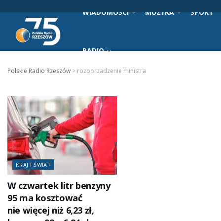
WIADOMOŚCI
MUZYKA
SPORT
RADIO
Polskie Radio Rzeszów
>
rozporzadzenie ministra
KRAJ I ŚWIAT
W czwartek litr benzyny
95 ma kosztować
nie więcej niż 6,23 zł,