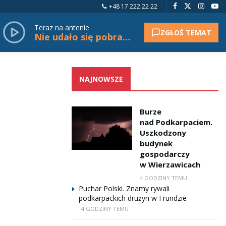
+48 17 222 22 22
Teraz na antenie
ZGŁOŚ TEMAT
Nie udało się pobrać tytułu.
NAJNOWSZE
Burze
nad Podkarpaciem.
Uszkodzony
budynek
gospodarczy
w Wierzawicach
4 GODZINY TEMU
Puchar Polski. Znamy rywali
podkarpackich drużyn w I rundzie
4 GODZINY TEMU