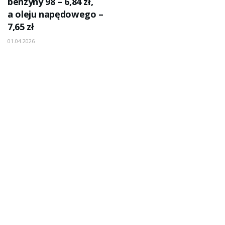
benzyny 98 – 6,84 zł,
a oleju napędowego –
7,65 zł
01.04.2026