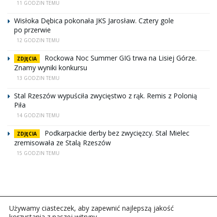
11 GODZIN TEMU
Wisłoka Dębica pokonała JKS Jarosław. Cztery gole
po przerwie
12 GODZIN TEMU
Rockowa Noc Summer GIG trwa na Lisiej Górze.
ZDJĘCIA
Znamy wyniki konkursu
13 GODZIN TEMU
Stal Rzeszów wypuściła zwycięstwo z rąk. Remis z Polonią
Piła
14 GODZIN TEMU
Podkarpackie derby bez zwycięzcy. Stal Mielec
ZDJĘCIA
zremisowała ze Stalą Rzeszów
15 GODZIN TEMU
Używamy ciasteczek, aby zapewnić najlepszą jakość
korzystania z naszej witryny.