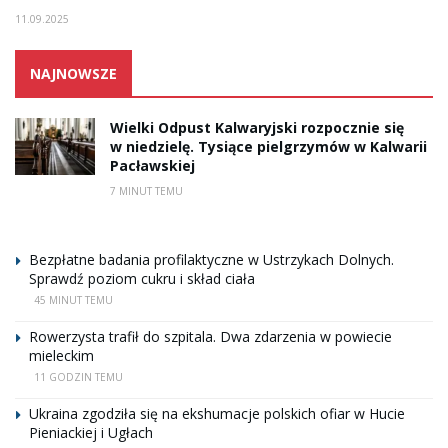
11.09.2025
NAJNOWSZE
Wielki Odpust Kalwaryjski rozpocznie się
w niedzielę. Tysiące pielgrzymów w Kalwarii
Pacławskiej
7 MINUT TEMU
Bezpłatne badania profilaktyczne w Ustrzykach Dolnych.
Sprawdź poziom cukru i skład ciała
45 MINUT TEMU
Rowerzysta trafił do szpitala. Dwa zdarzenia w powiecie
mieleckim
11 GODZIN TEMU
Ukraina zgodziła się na ekshumacje polskich ofiar w Hucie
Pieniackiej i Ugłach