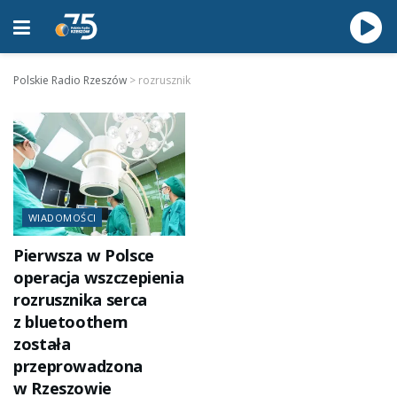
Polskie Radio Rzeszów
>
rozrusznik
WIADOMOŚCI
Pierwsza w Polsce
operacja wszczepienia
rozrusznika serca
z bluetoothem
została
przeprowadzona
w Rzeszowie