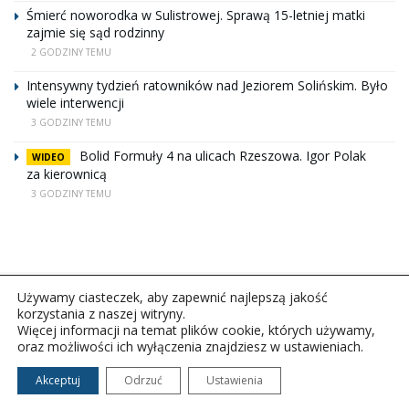
Śmierć noworodka w Sulistrowej. Sprawą 15-letniej matki
zajmie się sąd rodzinny
2 GODZINY TEMU
Intensywny tydzień ratowników nad Jeziorem Solińskim. Było
wiele interwencji
3 GODZINY TEMU
Bolid Formuły 4 na ulicach Rzeszowa. Igor Polak
WIDEO
za kierownicą
3 GODZINY TEMU
Używamy ciasteczek, aby zapewnić najlepszą jakość
korzystania z naszej witryny.
Więcej informacji na temat plików cookie, których używamy,
oraz możliwości ich wyłączenia znajdziesz w ustawieniach.
Copyright © 2026Polskie Radio Rzeszów S.A. w likwidacj.
Wszelkie prawa zastrzeżone.
Akceptuj
Odrzuć
Ustawienia