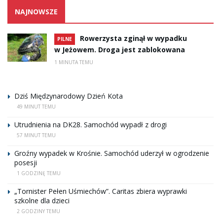
NAJNOWSZE
Rowerzysta zginął w wypadku
PILNE
w Jeżowem. Droga jest zablokowana
1 MINUTA TEMU
Dziś Międzynarodowy Dzień Kota
49 MINUT TEMU
Utrudnienia na DK28. Samochód wypadł z drogi
57 MINUT TEMU
Groźny wypadek w Krośnie. Samochód uderzył w ogrodzenie
posesji
1 GODZINĘ TEMU
„Tornister Pełen Uśmiechów”. Caritas zbiera wyprawki
szkolne dla dzieci
2 GODZINY TEMU