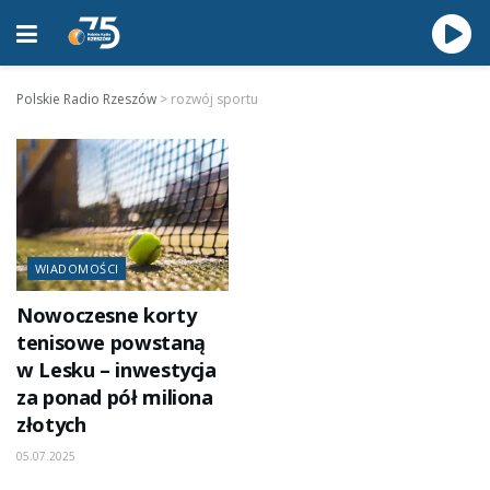
Polskie Radio Rzeszów
>
rozwój sportu
WIADOMOŚCI
Nowoczesne korty
tenisowe powstaną
w Lesku – inwestycja
za ponad pół miliona
złotych
05.07.2025