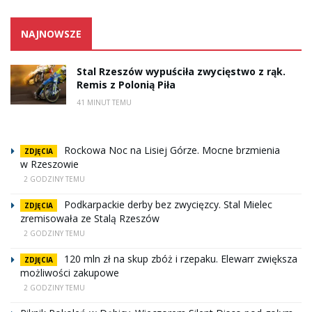
NAJNOWSZE
Stal Rzeszów wypuściła zwycięstwo z rąk.
Remis z Polonią Piła
41 MINUT TEMU
Rockowa Noc na Lisiej Górze. Mocne brzmienia
ZDJĘCIA
w Rzeszowie
2 GODZINY TEMU
Podkarpackie derby bez zwycięzcy. Stal Mielec
ZDJĘCIA
zremisowała ze Stalą Rzeszów
2 GODZINY TEMU
120 mln zł na skup zbóż i rzepaku. Elewarr zwiększa
ZDJĘCIA
możliwości zakupowe
2 GODZINY TEMU