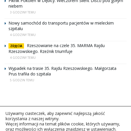
Piknik Pokoleń w Dębicy. Wieczorem Silent Disco pod gołym
niebem
3 GODZINY TEMU
Nowy samochód do transportu pacjentów w mieleckim
szpitalu
4 GODZINY TEMU
Rzeszowianie na czele 35. MARMA Rajdu
ZDJĘCIA
Rzeszowskiego. Rzeźnik triumfuje
4 GODZINY TEMU
Wypadek na trasie 35. Rajdu Rzeszowskiego. Małgorzata
Prus trafiła do szpitala
5 GODZIN TEMU
Używamy ciasteczek, aby zapewnić najlepszą jakość
korzystania z naszej witryny.
Więcej informacji na temat plików cookie, których używamy,
oraz możliwości ich wyłączenia znajdziesz w ustawieniach.