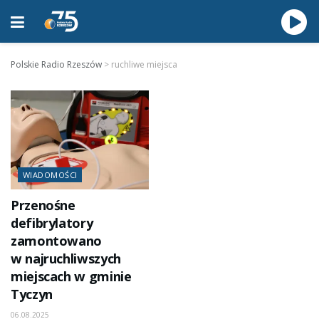
Polskie Radio Rzeszów
>
ruchliwe miejsca
WIADOMOŚCI
Przenośne
defibrylatory
zamontowano
w najruchliwszych
miejscach w gminie
Tyczyn
06.08.2025