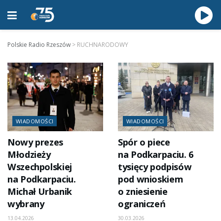
Polskie Radio Rzeszów
>
RUCHNARODOWY
WIADOMOŚCI
WIADOMOŚCI
Nowy prezes
Spór o piece
Młodzieży
na Podkarpaciu. 6
Wszechpolskiej
tysięcy podpisów
na Podkarpaciu.
pod wnioskiem
Michał Urbanik
o zniesienie
wybrany
ograniczeń
13.04.2026
30.03.2026