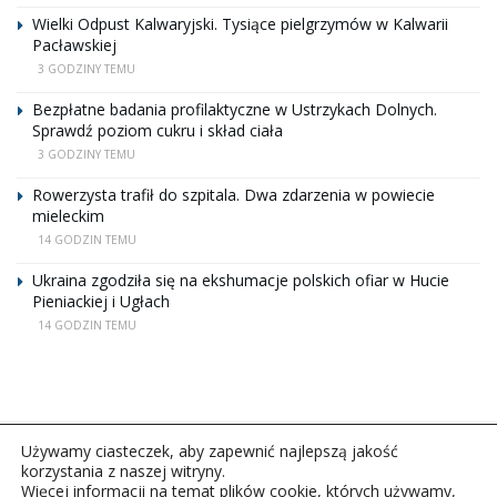
Wielki Odpust Kalwaryjski. Tysiące pielgrzymów w Kalwarii
Pacławskiej
3 GODZINY TEMU
Bezpłatne badania profilaktyczne w Ustrzykach Dolnych.
Sprawdź poziom cukru i skład ciała
3 GODZINY TEMU
Rowerzysta trafił do szpitala. Dwa zdarzenia w powiecie
mieleckim
14 GODZIN TEMU
Ukraina zgodziła się na ekshumacje polskich ofiar w Hucie
Pieniackiej i Ugłach
14 GODZIN TEMU
Używamy ciasteczek, aby zapewnić najlepszą jakość
korzystania z naszej witryny.
Więcej informacji na temat plików cookie, których używamy,