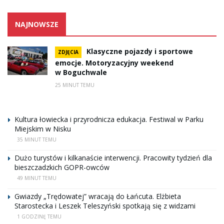
NAJNOWSZE
Klasyczne pojazdy i sportowe
ZDJĘCIA
emocje. Motoryzacyjny weekend
w Boguchwale
25 MINUT TEMU
Kultura łowiecka i przyrodnicza edukacja. Festiwal w Parku
Miejskim w Nisku
35 MINUT TEMU
Dużo turystów i kilkanaście interwencji. Pracowity tydzień dla
bieszczadzkich GOPR-owców
49 MINUT TEMU
Gwiazdy „Trędowatej” wracają do Łańcuta. Elżbieta
Starostecka i Leszek Teleszyński spotkają się z widzami
1 GODZINĘ TEMU