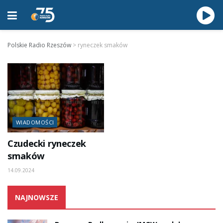
Polskie Radio Rzeszów
>
ryneczek smaków
WIADOMOŚCI
Czudecki ryneczek
smaków
14.09.2024
NAJNOWSZE