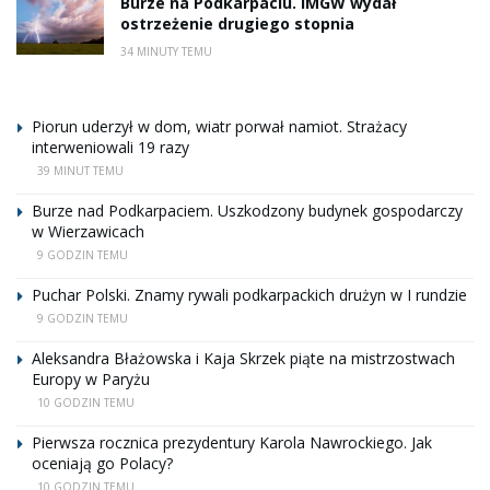
Burze na Podkarpaciu. IMGW wydał
ostrzeżenie drugiego stopnia
34 MINUTY TEMU
Piorun uderzył w dom, wiatr porwał namiot. Strażacy
interweniowali 19 razy
39 MINUT TEMU
Burze nad Podkarpaciem. Uszkodzony budynek gospodarczy
w Wierzawicach
9 GODZIN TEMU
Puchar Polski. Znamy rywali podkarpackich drużyn w I rundzie
9 GODZIN TEMU
Aleksandra Błażowska i Kaja Skrzek piąte na mistrzostwach
Europy w Paryżu
10 GODZIN TEMU
Pierwsza rocznica prezydentury Karola Nawrockiego. Jak
oceniają go Polacy?
10 GODZIN TEMU