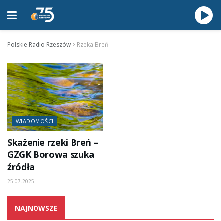
Polskie Radio Rzeszów
>
Rzeka Breń
WIADOMOŚCI
Skażenie rzeki Breń –
GZGK Borowa szuka
źródła
25.07.2025
NAJNOWSZE