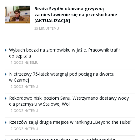
Beata Szydło ukarana grzywną
za niestawienie się na przesłuchanie
[AKTUALIZACJA]
35 MINUT TEMU
Wybuch beczki na złomowisku w Jaśle. Pracownik trafił
do szpitala
1 GODZINĘ TEMU
Nietrzeźwy 75-latek wtargnął pod pociąg na dworcu
w Czarnej
2 GODZINY TEMU
Rekordowo niski poziom Sanu. Wstrzymano dostawy wody
dla przemysłu w Stalowej Woli
2 GODZINY TEMU
Rzeszów zajął drugie miejsce w rankingu „Beyond the Hubs”
2 GODZINY TEMU