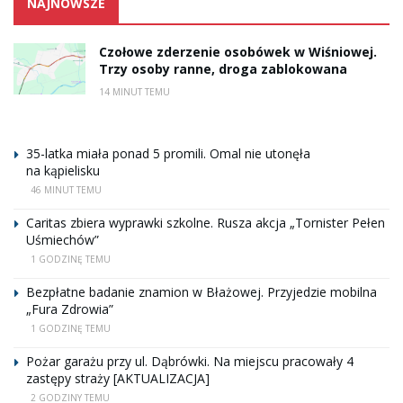
NAJNOWSZE
Czołowe zderzenie osobówek w Wiśniowej.
Trzy osoby ranne, droga zablokowana
14 MINUT TEMU
35-latka miała ponad 5 promili. Omal nie utonęła
na kąpielisku
46 MINUT TEMU
Caritas zbiera wyprawki szkolne. Rusza akcja „Tornister Pełen
Uśmiechów”
1 GODZINĘ TEMU
Bezpłatne badanie znamion w Błażowej. Przyjedzie mobilna
„Fura Zdrowia”
1 GODZINĘ TEMU
Pożar garażu przy ul. Dąbrówki. Na miejscu pracowały 4
zastępy straży [AKTUALIZACJA]
2 GODZINY TEMU