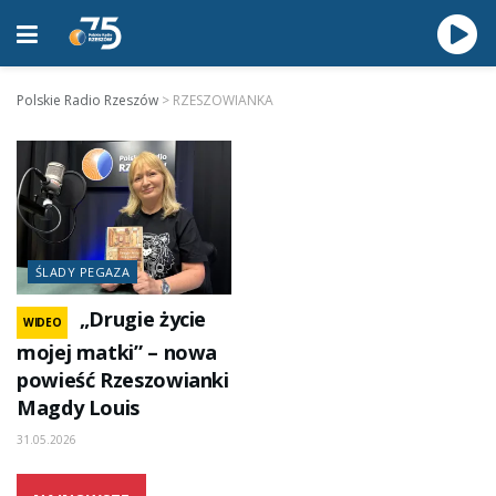
Polskie Radio Rzeszów
>
RZESZOWIANKA
ŚLADY PEGAZA
„Drugie życie
WIDEO
mojej matki” – nowa
powieść Rzeszowianki
Magdy Louis
31.05.2026