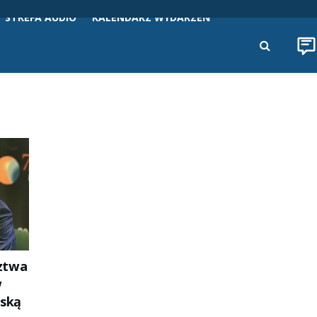
STREFA AUDIO
KALENDARZ WYDARZEŃ
ztwa
w
wską