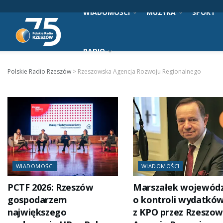
WIADOMOŚCI
MUZYKA
SPORT
RADIO
Polskie Radio Rzeszów
>
Rzeszowska Agencja Rozwoju Regionalnego
WIADOMOŚCI
WIADOMOŚCI
PCTF 2026: Rzeszów
Marszałek wojewód
gospodarzem
o kontroli wydatkó
największego
z KPO przez Rzeszo