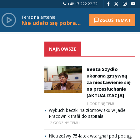
+48 17 222 22 22
Teraz na antenie
ZGŁOŚ TEMAT
Nie udało się pobrać tytułu.
NAJNOWSZE
Beata Szydło
ukarana grzywną
za niestawienie się
na przesłuchanie
[AKTUALIZACJA]
1 GODZINĘ TEMU
Wybuch beczki na złomowisku w Jaśle.
Pracownik trafił do szpitala
2 GODZINY TEMU
Nietrzeźwy 75-latek wtargnął pod pociąg