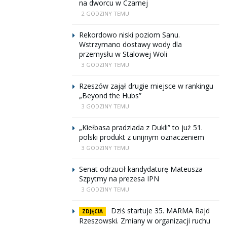
na dworcu w Czarnej
2 GODZINY TEMU
Rekordowo niski poziom Sanu.
Wstrzymano dostawy wody dla
przemysłu w Stalowej Woli
3 GODZINY TEMU
Rzeszów zajął drugie miejsce w rankingu
„Beyond the Hubs”
3 GODZINY TEMU
„Kiełbasa pradziada z Dukli” to już 51.
polski produkt z unijnym oznaczeniem
3 GODZINY TEMU
Senat odrzucił kandydaturę Mateusza
Szpytmy na prezesa IPN
3 GODZINY TEMU
Dziś startuje 35. MARMA Rajd
ZDJĘCIA
Rzeszowski. Zmiany w organizacji ruchu