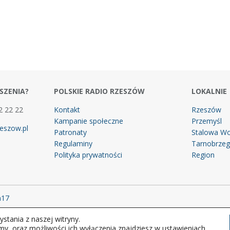
SZENIA?
POLSKIE RADIO RZESZÓW
LOKALNIE
2 22 22
Kontakt
Rzeszów
Kampanie społeczne
Przemyśl
eszow.pl
Patronaty
Stalowa Wo
Regulaminy
Tarnobrze
Polityka prywatności
Region
m17
stania z naszej witryny.
 prawa zastrzeżone.
my, oraz możliwości ich wyłączenia znajdziesz w ustawieniach.