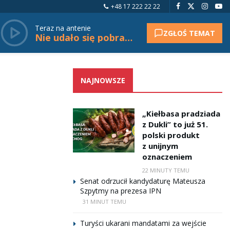
+48 17 222 22 22
Teraz na antenie
ZGŁOŚ TEMAT
Nie udało się pobrać tytułu.
NAJNOWSZE
„Kiełbasa pradziada
z Dukli” to już 51.
polski produkt
z unijnym
oznaczeniem
22 MINUTY TEMU
Senat odrzucił kandydaturę Mateusza
Szpytmy na prezesa IPN
31 MINUT TEMU
Turyści ukarani mandatami za wejście