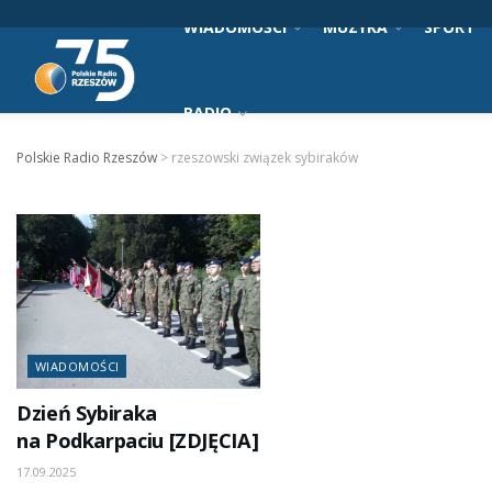
WIADOMOŚCI
MUZYKA
SPORT
RADIO
Polskie Radio Rzeszów
>
rzeszowski związek sybiraków
WIADOMOŚCI
Dzień Sybiraka
na Podkarpaciu [ZDJĘCIA]
17.09.2025