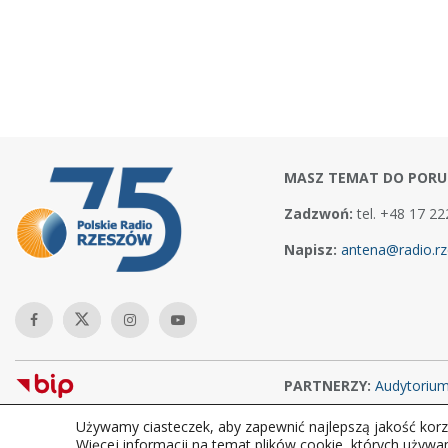
MASZ TEMAT DO PORU
Zadzwoń:
tel. +48 17 22
Napisz:
antena@radio.rz
PARTNERZY:
Audytoriu
Używamy ciasteczek, aby zapewnić najlepszą jakość korzy
Copyright © 2026Polskie Radio Rzeszów S.A. w likwidacj. Wszelkie
Więcej informacji na temat plików cookie, których używa