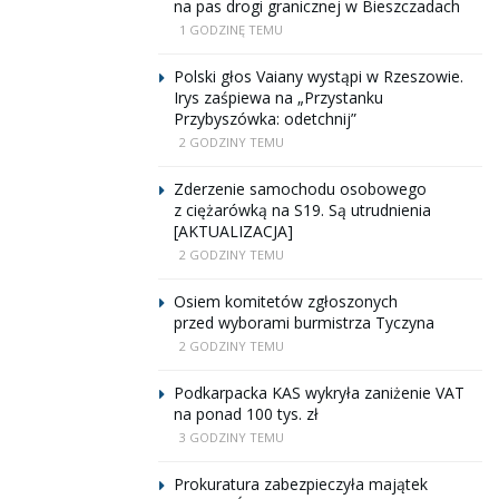
na pas drogi granicznej w Bieszczadach
1 GODZINĘ TEMU
Polski głos Vaiany wystąpi w Rzeszowie.
Irys zaśpiewa na „Przystanku
Przybyszówka: odetchnij”
2 GODZINY TEMU
Zderzenie samochodu osobowego
z ciężarówką na S19. Są utrudnienia
[AKTUALIZACJA]
2 GODZINY TEMU
Osiem komitetów zgłoszonych
przed wyborami burmistrza Tyczyna
2 GODZINY TEMU
Podkarpacka KAS wykryła zaniżenie VAT
na ponad 100 tys. zł
3 GODZINY TEMU
Prokuratura zabezpieczyła majątek