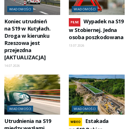
WIADOMOŚCI
WIADOMOŚCI
Koniec utrudnień
Wypadek na S19
PILNE
na S19 w Kutyłach.
w Stobiernej. Jedna
Droga w kierunku
osoba poszkodowana
Rzeszowa jest
13.07.2026
przejezdna
[AKTUALIZACJA]
14.07.2026
WIADOMOŚCI
WIADOMOŚCI
Utrudnienia na S19
Estakada
WIDEO
między węzłami