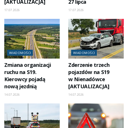
[AKTUALIZACJA]
27 lipca
17.07.2026
17.07.2026
WIADOMOŚCI
WIADOMOŚCI
Zmiana organizacji
Zderzenie trzech
ruchu na S19.
pojazdów na S19
Kierowcy pojadą
w Nienadówce
nową jezdnią
[AKTUALIZACJA]
14.07.2026
14.07.2026