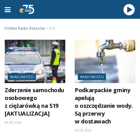
Polskie Radio Rzeszów
>
s19
WIADOMOŚCI
WIADOMOŚCI
Zderzenie samochodu
Podkarpackie gminy
osobowego
apelują
z ciężarówką na S19
o oszczędzanie wody.
[AKTUALIZACJA]
Są przerwy
w dostawach
06.08.2026
05.08.2026