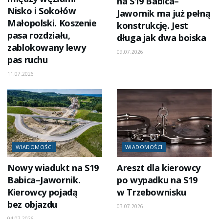
na S19 Babica–
Nisko i Sokołów
Jawornik ma już pełną
Małopolski. Koszenie
konstrukcję. Jest
pasa rozdziału,
długa jak dwa boiska
zablokowany lewy
09.07.2026
pas ruchu
11.07.2026
WIADOMOŚCI
WIADOMOŚCI
Nowy wiadukt na S19
Areszt dla kierowcy
Babica–Jawornik.
po wypadku na S19
Kierowcy pojadą
w Trzebownisku
bez objazdu
03.07.2026
04.07.2026