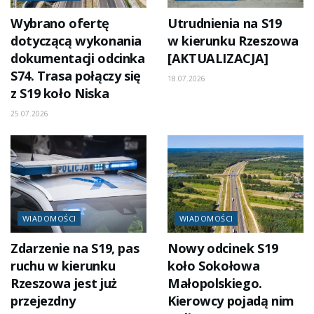
Wybrano ofertę
Utrudnienia na S19
dotyczącą wykonania
w kierunku Rzeszowa
dokumentacji odcinka
[AKTUALIZACJA]
S74. Trasa połączy się
18.07.2026
z S19 koło Niska
25.07.2026
WIADOMOŚCI
WIADOMOŚCI
Zdarzenie na S19, pas
Nowy odcinek S19
ruchu w kierunku
koło Sokołowa
Rzeszowa jest już
Małopolskiego.
przejezdny
Kierowcy pojadą nim