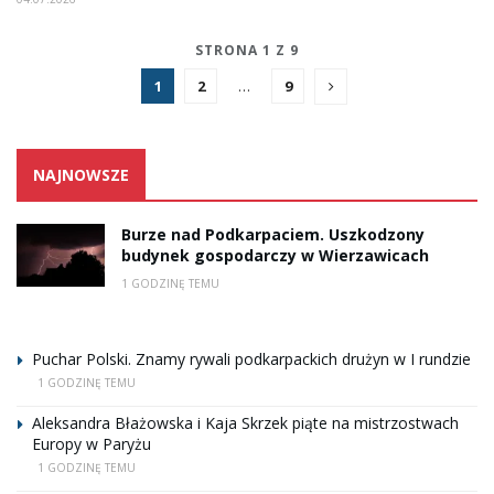
STRONA 1 Z 9
1
2
…
9
NAJNOWSZE
Burze nad Podkarpaciem. Uszkodzony
budynek gospodarczy w Wierzawicach
1 GODZINĘ TEMU
Puchar Polski. Znamy rywali podkarpackich drużyn w I rundzie
1 GODZINĘ TEMU
Aleksandra Błażowska i Kaja Skrzek piąte na mistrzostwach
Europy w Paryżu
1 GODZINĘ TEMU