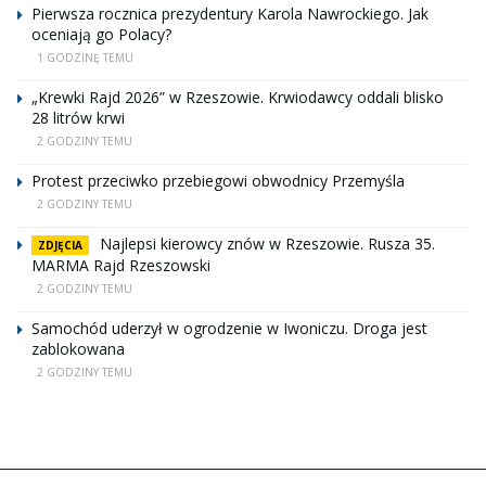
Pierwsza rocznica prezydentury Karola Nawrockiego. Jak
oceniają go Polacy?
1 GODZINĘ TEMU
„Krewki Rajd 2026” w Rzeszowie. Krwiodawcy oddali blisko
28 litrów krwi
2 GODZINY TEMU
Protest przeciwko przebiegowi obwodnicy Przemyśla
2 GODZINY TEMU
Najlepsi kierowcy znów w Rzeszowie. Rusza 35.
ZDJĘCIA
MARMA Rajd Rzeszowski
2 GODZINY TEMU
Samochód uderzył w ogrodzenie w Iwoniczu. Droga jest
zablokowana
2 GODZINY TEMU