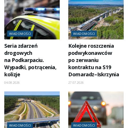
WIADOMOŚCI
WIADOMOŚCI
Seria zdarzeń
Kolejne roszczenia
drogowych
podwykonawców
na Podkarpaciu.
po zerwaniu
Wypadki, potrącenia,
kontraktu na S19
kolizje
Domaradz–Iskrzynia
04.08.2026
27.07.2026
WIADOMOŚCI
WIADOMOŚCI