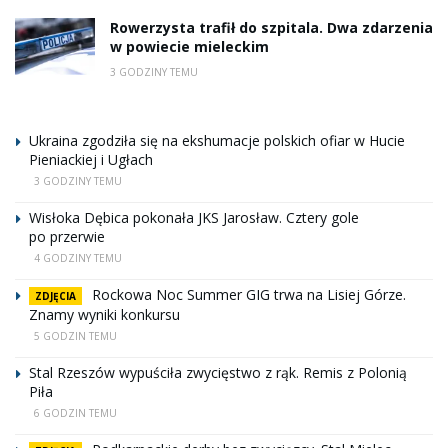
Rowerzysta trafił do szpitala. Dwa zdarzenia
w powiecie mieleckim
3 GODZINY TEMU
Ukraina zgodziła się na ekshumacje polskich ofiar w Hucie
Pieniackiej i Ugłach
3 GODZINY TEMU
Wisłoka Dębica pokonała JKS Jarosław. Cztery gole
po przerwie
4 GODZINY TEMU
Rockowa Noc Summer GIG trwa na Lisiej Górze.
ZDJĘCIA
Znamy wyniki konkursu
5 GODZIN TEMU
Stal Rzeszów wypuściła zwycięstwo z rąk. Remis z Polonią
Piła
6 GODZIN TEMU