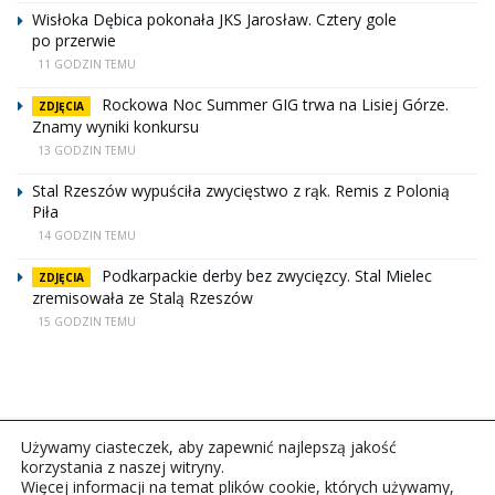
Wisłoka Dębica pokonała JKS Jarosław. Cztery gole
po przerwie
11 GODZIN TEMU
Rockowa Noc Summer GIG trwa na Lisiej Górze.
ZDJĘCIA
Znamy wyniki konkursu
13 GODZIN TEMU
Stal Rzeszów wypuściła zwycięstwo z rąk. Remis z Polonią
Piła
14 GODZIN TEMU
Podkarpackie derby bez zwycięzcy. Stal Mielec
ZDJĘCIA
zremisowała ze Stalą Rzeszów
15 GODZIN TEMU
Używamy ciasteczek, aby zapewnić najlepszą jakość
korzystania z naszej witryny.
Więcej informacji na temat plików cookie, których używamy,