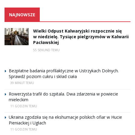
NAJNOWSZE
Wielki Odpust Kalwaryjski rozpocznie się
w niedzielę. Tysiące pielgrzymów w Kalwarii
Pacławskiej
55 SEKUND TEMU
Bezpłatne badania profilaktyczne w Ustrzykach Dolnych.
Sprawdź poziom cukru i skład ciała
39 MINUT TEMU
Rowerzysta trafił do szpitala. Dwa zdarzenia w powiecie
mieleckim
11 GODZIN TEMU
Ukraina zgodziła się na ekshumacje polskich ofiar w Hucie
Pieniackiej i Ugłach
11 GODZIN TEMU