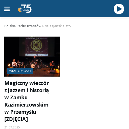
Polskie Radio Rzeszów
>
salezjanskielato
WIADOMOŚCI
Magiczny wieczór
z jazzem i historią
w Zamku
Kazimierzowskim
w Przemyślu
[ZDJĘCIA]
21.07.2025